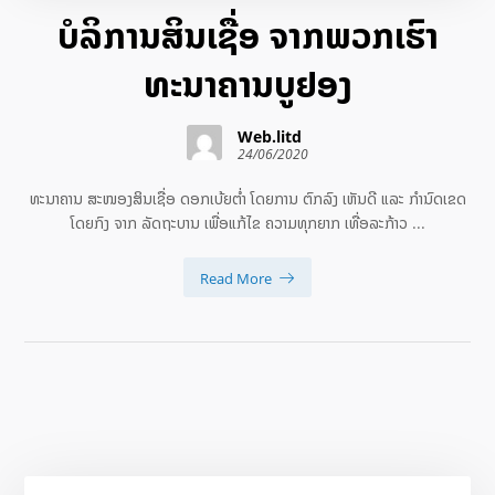
ບໍລິການສິນເຊື່ອ ຈາກພວກເຮົາ
ທະນາຄານບູຢອງ
Web.litd
24/06/2020
ທະນາຄານ ສະໜອງສິນເຊື່ອ ດອກເບ້ຍຕ່ຳ ໂດຍການ ຕົກລົງ ເຫັນດີ ແລະ ກຳນົດເຂດ
ໂດຍກົງ ຈາກ ລັດຖະບານ ເພື່ອແກ້ໄຂ ຄວາມທຸກຍາກ ເທື່ອລະກ້າວ ...
Read More