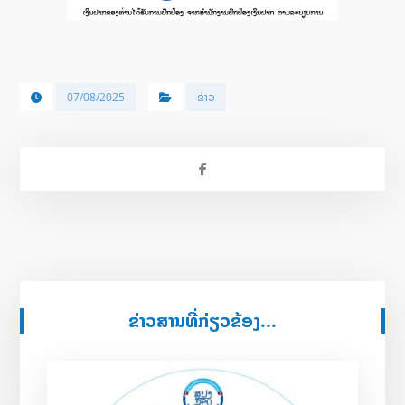
07/08/2025
ຂ່າວ
ຂ່າວສານທີ່ກ່ຽວຂ້ອງ...