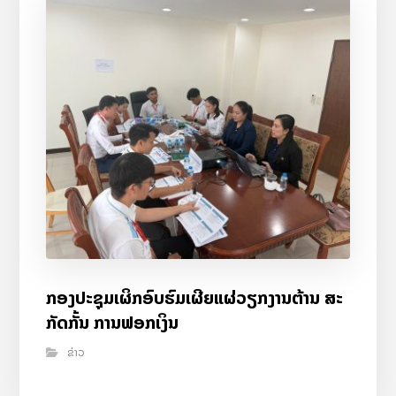
ກອງປະຊຸມເຜິກອົບຮົມເຜີຍແຜ່ວຽກງານຕ້ານ ສະ
ກັດກັ້ນ ການຟອກເງິນ
ຂ່າວ