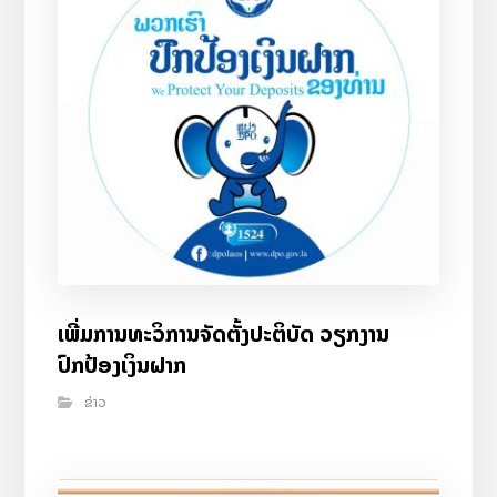
ເພີ່ມການທະວິການຈັດຕັ້ງປະຕິບັດ ວຽກງານ
ປົກປ້ອງເງິນຝາກ
ຂ່າວ