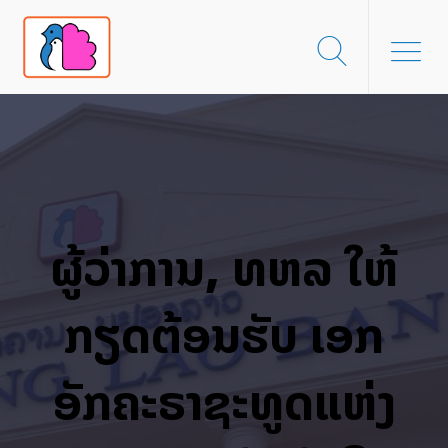
ຜູ້ວ່າການ, ທຫລ ໃຫ້
ກຽດຕ້ອນຮັບ ເອກ
ອັກຄະຣາຊະທູດແຫ່ງ