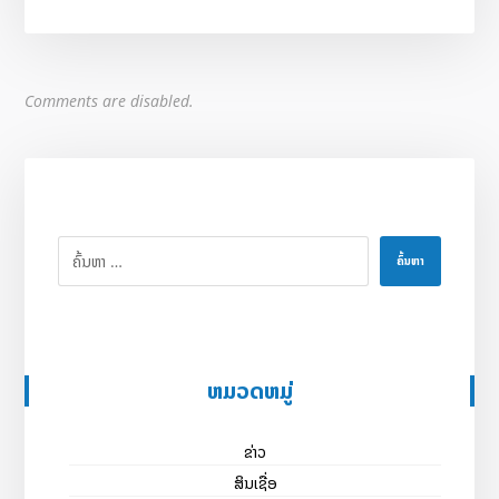
Comments are disabled.
ຄົ້ນຫາ
ຫມວດຫມູ່
ຂ່າວ
ສິນເຊື່ອ