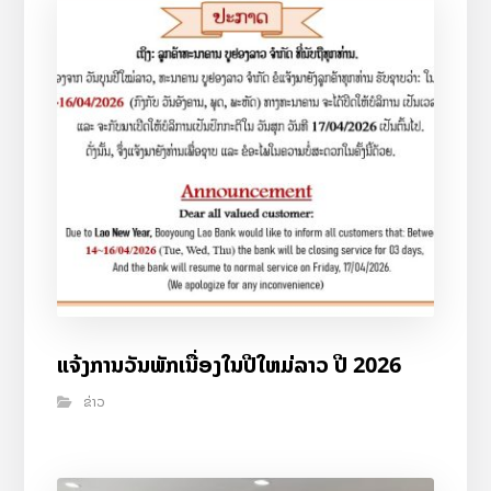
ແຈ້ງການວັນພັກເນື່ອງໃນປີໃຫມ່ລາວ ປີ 2026
ຂ່າວ