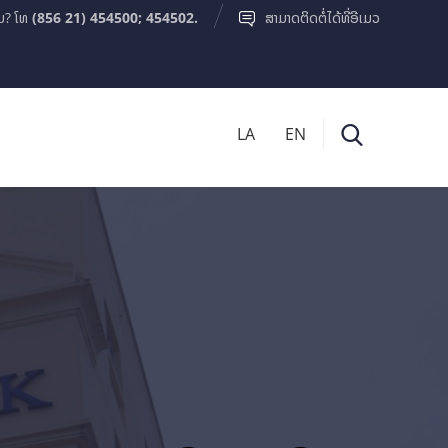
ມ? ໂທ
(856 21) 454500; 454502.
ສາມາດຕິດຕໍ່ໄດ້ທີ່ອີເມວ
LA
EN