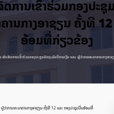
ດການເຂົ້າຮ່ວມກອງປະຊຸມ
າຄານກາງອາຊຽນ ຄັ້ງທີ 12
ອ້ອມທີ່ກ່ຽວຂ້ອງ
ສຳເລັດການເຂົ້າຮ່ວມກອງປະຊຸມລັດຖະມົນຕີການເງິນ ແລະ ຜູ້ວ່າການທະນາຄານກາງອາຊຽນ
ຜູ້ວ່າການທະນາຄານກາງອາຊຽນ ຄັ້ງທີ 12 ແລະ ກອງປະຊຸມປິ່ນອ້ອມທີ່