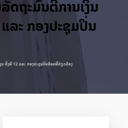
ລັດຖະມົນຕີການເງິນ
 ແລະ ກອງປະຊຸມປິ່ນ
 ຄັ້ງທີ 12 ແລະ ກອງປະຊຸມປິ່ນອ້ອມທີ່ກ່ຽວຂ້ອງ