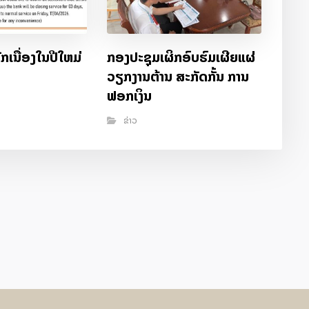
ກເນື່ອງໃນປີໃຫມ່
ກອງປະຊຸມເຜິກອົບຮົມເຜີຍແຜ່
6
ວຽກງານຕ້ານ ສະກັດກັ້ນ ການ
ຟອກເງິນ
ຂ່າວ