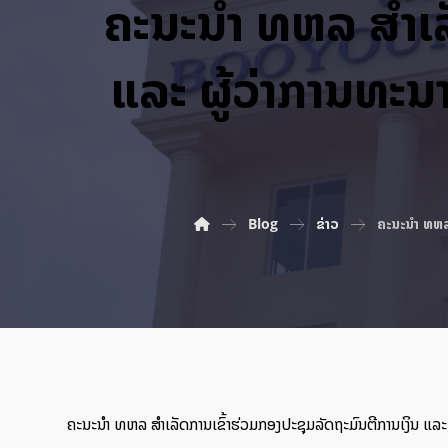
ຄະນະນຳ ທຫລ ສຳເລັ
ແລະ ຜູ້ວ່າການທະນ
Blog
ຂ່າວ
ຄະນະນຳ ທຫລ 
ຄະນະນຳ ທຫລ ສຳເລັດການເຂົ້າຮ່ວມກອງປະຊຸມລັດຖະມົນຕີການເງິນ ແລະ 