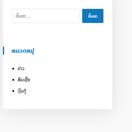
ຄົ້ນຫາ
ຫມວດຫມູ່
ຂ່າວ
ສິນເຊື່ອ
ເງິນກູ້