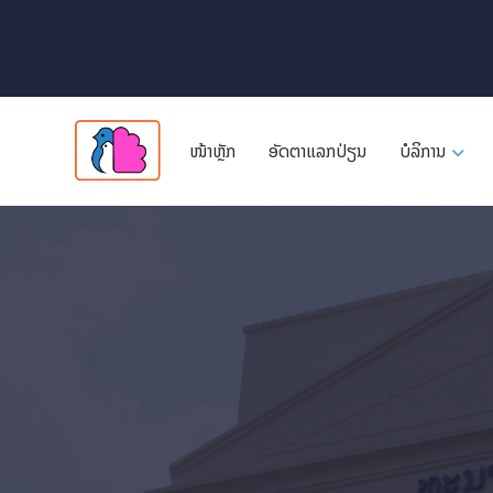
ໜ້າຫຼັກ
ອັດ​ຕາ​ແລກ​ປ່ຽນ
ບໍລິການ