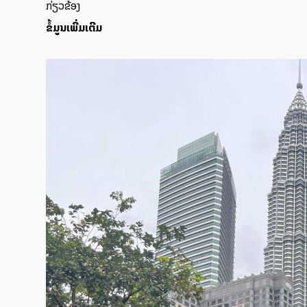
ກ່ຽວຂ້ອງ
ຂໍ້ມູນເພີ່ມເຕີມ