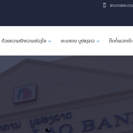
ສາມາດສອບຖາ
ດ້ວຍຄວາມຮັກຄວາມຫ່ວງໃຍ
ທະນາຄານ ບູຢອງລາວ
ຕິດຕໍ່ພວກເຮົາ