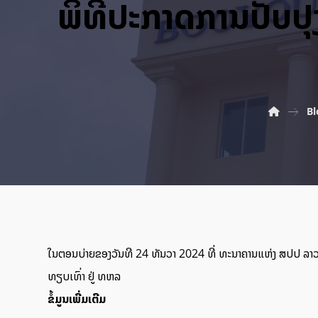
ພິທີປະກາດການປັບປຸ
Bl
ໃນຕອນບ່າຍຂອງວັນທີ 24 ທັນວາ 2024 ທີ່ ທະນາຄານແຫ່ງ ສປປ ລາວ (
ທຽບເທົ່າ ຢູ່ ທຫລ
ຂໍ້ມູນເພີ່ມເຕີມ