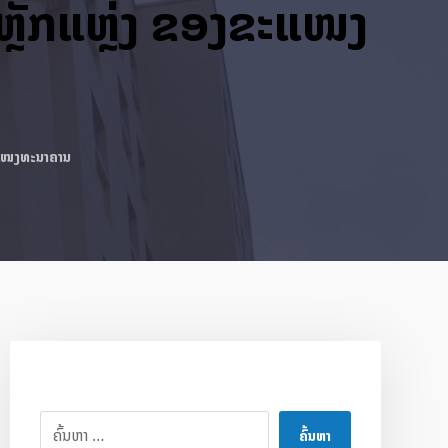
ຫຼັກແຫຼ່ງ ຂອງຂະແໜງ
ຂະແໜງທະນາຄານ
ຄົ້ນຫາ