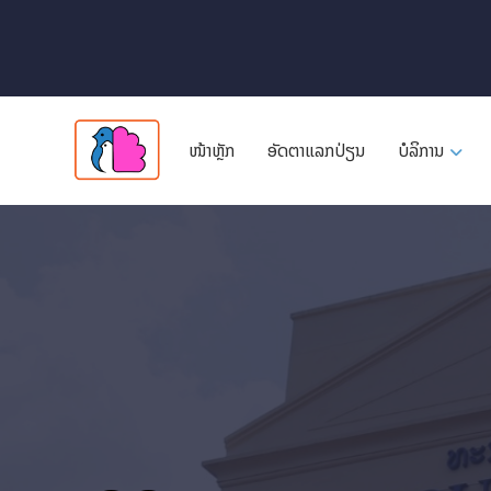
ໜ້າຫຼັກ
ອັດ​ຕາ​ແລກ​ປ່ຽນ
ບໍລິການ