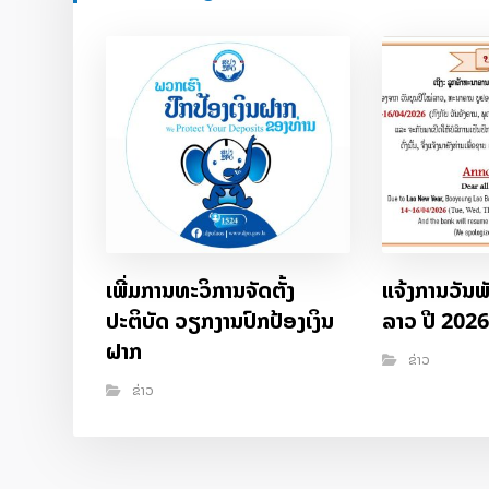
ເພີ່ມການທະວິການຈັດຕັ້ງ
ແຈ້ງການວັນພັ
ປະຕິບັດ ວຽກງານປົກປ້ອງເງິນ
ລາວ ປີ 202
ຝາກ
ຂ່າວ
ຂ່າວ