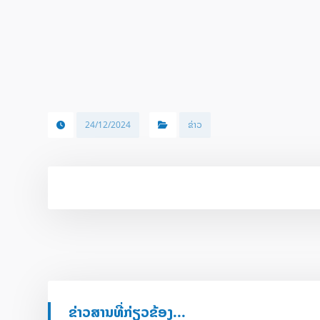
24/12/2024
ຂ່າວ
ຂ່າວສານທີ່ກ່ຽວຂ້ອງ...