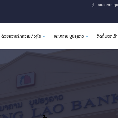
ສາມາດສອບຖາ
ດ້ວຍຄວາມຮັກຄວາມຫ່ວງໃຍ
ທະນາຄານ ບູຢອງລາວ
ຕິດຕໍ່ພວກເຮົາ