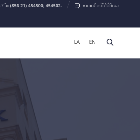
ມ? ໂທ
(856 21) 454500; 454502.
ສາມາດຕິດຕໍ່ໄດ້ທີ່ອີເມວ
LA
EN