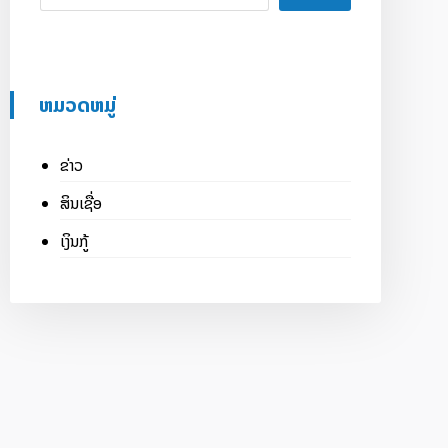
ຫມວດຫມູ່
ຂ່າວ
ສິນເຊື່ອ
ເງິນກູ້