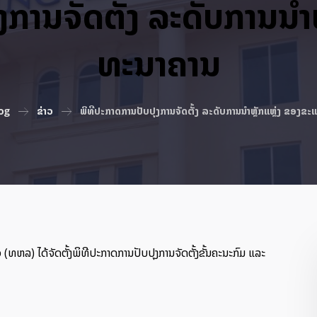
ງການຈັດຕັ້ງ ລະດັບການນຳ
ທະນາຄານ
og
ຂ່າວ
ພິທີປະກາດການປັບປຸງການຈັດຕັ້ງ ລະດັບການນຳຫຼັກແຫຼ່ງ ຂອງ
ທຫລ) ໄດ້ຈັດຕັ້ງພິທີປະກາດການປັບປຸງການຈັດຕັ້ງຂັ້ນຄະນະກົມ ແລະ