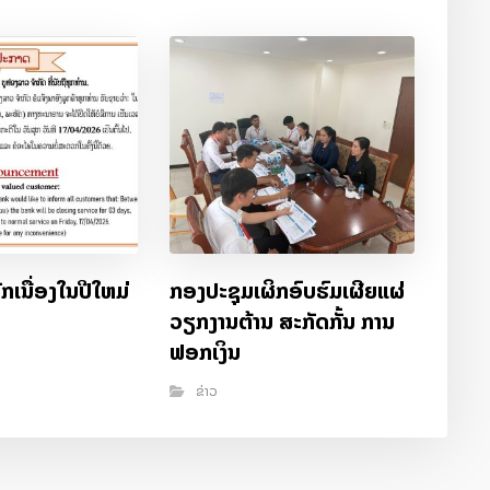
ກເນື່ອງໃນປີໃຫມ່
ກອງປະຊຸມເຜິກອົບຮົມເຜີຍແຜ່
6
ວຽກງານຕ້ານ ສະກັດກັ້ນ ການ
ຟອກເງິນ
ຂ່າວ