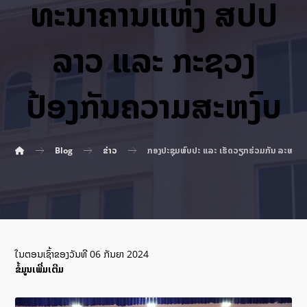
ທະນາຄານແຫ່ງ ສປປ
ລາວ ແລະ ກະຊວງ
ປ້ອງກັນຄວາມສະຫງົບ
Blog
ຂ່າວ
ກອງປະຊຸມພົບປະ ແລະ ເຮັດວຽກຮ່ວມກັນ ລະຫວ່າ
ໃນຕອນເຊົ້າຂອງວັນທີ 06 ກັນຍາ 2024
ຂໍ້ມູນເພີ່ມເຕີມ