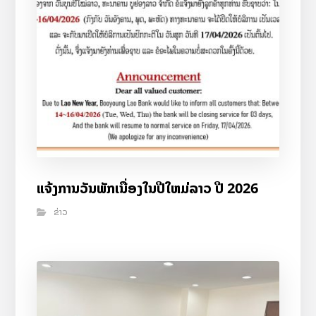
ແຈ້ງການວັນພັກເນື່ອງໃນປີໃຫມ່ລາວ ປີ 2026
ຂ່າວ