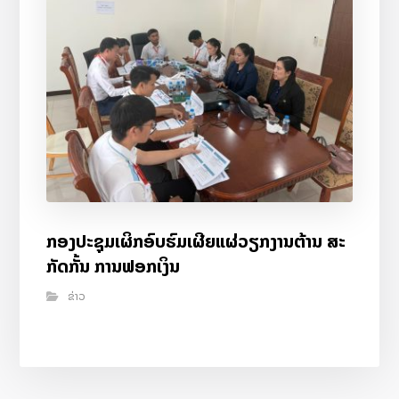
ກອງປະຊຸມເຜິກອົບຮົມເຜີຍແຜ່ວຽກງານຕ້ານ ສະ
ກັດກັ້ນ ການຟອກເງິນ
ຂ່າວ