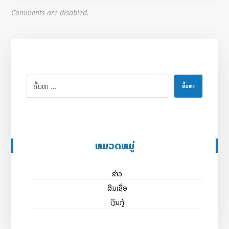
Comments are disabled.
ຄົ້ນຫາ
ຫມວດຫມູ່
ຂ່າວ
ສິນເຊື່ອ
ເງິນກູ້