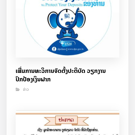
ເພີ່ມການທະວິການຈັດຕັ້ງປະຕິບັດ ວຽກງານ
ປົກປ້ອງເງິນຝາກ
ຂ່າວ