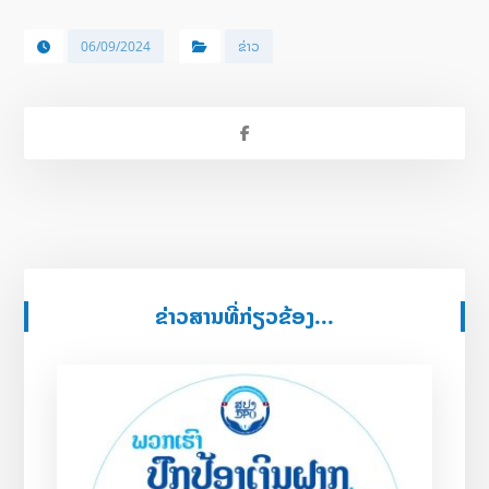
06/09/2024
ຂ່າວ
ຂ່າວສານທີ່ກ່ຽວຂ້ອງ...