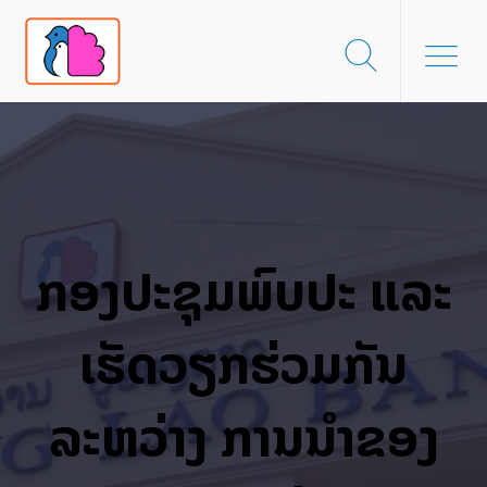
ກອງປະຊຸມພົບປະ ແລະ
ເຮັດວຽກຮ່ວມກັນ
ລະຫວ່າງ ການນຳຂອງ