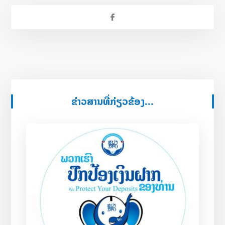
ຂ່າວສານທີ່ກ່ຽວຂ້ອງ...