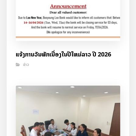
ແຈ້ງການວັນພັກເນື່ອງໃນປີໃຫມ່ລາວ ປີ 2026
ຂ່າວ