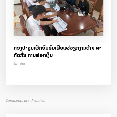
ກອງປະຊຸມເຜິກອົບຮົມເຜີຍແຜ່ວຽກງານຕ້ານ ສະ
ກັດກັ້ນ ການຟອກເງິນ
ຂ່າວ
Comments are disabled.