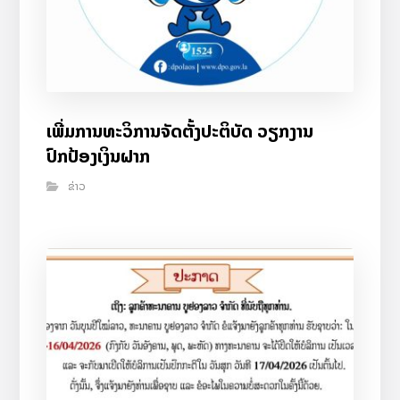
ເພີ່ມການທະວິການຈັດຕັ້ງປະຕິບັດ ວຽກງານ
ປົກປ້ອງເງິນຝາກ
ຂ່າວ