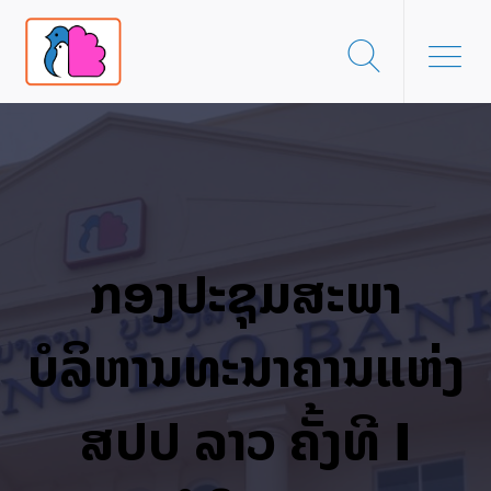
ກອງປະຊຸມສະພາ
ບໍລິຫານທະນາຄານແຫ່ງ
ສປປ ລາວ ຄັ້ງທີ I