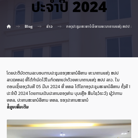
ປະຈຳປີ 2024
Blog
ຂ່າວ
ກອງປະຊຸມສະພາບໍລິຫານທະນາຄານແຫ່ງ ສປປ ລາວ ຄັ
ໂດຍປະຕິບັດຕາມລະບອບການປະຊຸມຂອງສະພາບໍລິຫານ ທະນາຄານແຫ່ງ ສປປ
ລາວ(ທຫລ) ທີ່ໄດ້ກໍານົດໄວ້ໃນກົດໝາຍວ່າດ້ວຍທະນາຄານແຫ່ງ ສປປ ລາວ. ໃນ
ຕອນເຊົ້າຂອງວັນທີ 05 ມີນາ 2024 ທີ່ ທຫລ ໄດ້ໄຂກອງປະຊຸມສະພາບໍລິຫານ ຄັ້ງທີ I
ປະຈໍາປີ 2024 ໂດຍການເປັນປະທານຂອງທ່ານ ບຸນເຫຼືອ ສິນໄຊວໍຣະວົງ ຜູ້ວ່າການ
ທຫລ, ປະທານສະພາບໍລິຫານ ທຫລ, ຮອງປະທານສະພາບໍ
ຂໍ້ມູນເພີ່ມເຕີມ