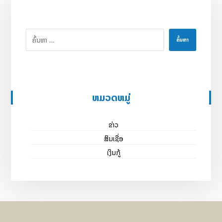
ຄົ້ນຫາ
ຫມວດຫມູ່
ຂ່າວ
ສິນເຊື່ອ
ເງິນກູ້