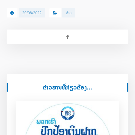
20/08/2022
ຂ່າວ
ຂ່າວສານທີ່ກ່ຽວຂ້ອງ...