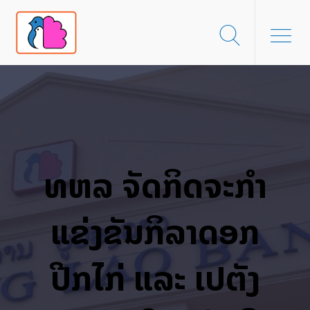
ທຫລ ຈັດກິດຈະກຳ
ແຂ່ງຂັນກິລາດອກ
ປີກໄກ່ ແລະ ເປຕັງ