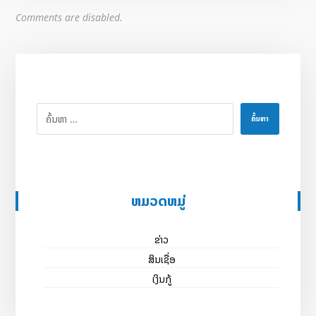
Comments are disabled.
ຄົ້ນຫາ
ຫມວດຫມູ່
ຂ່າວ
ສິນເຊື່ອ
ເງິນກູ້