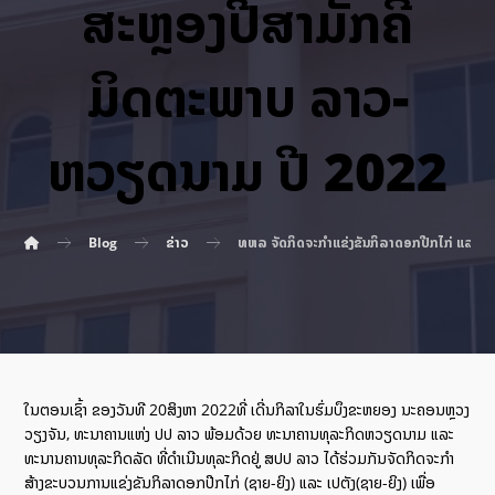
ສະຫຼອງປີສາມັກຄີ
ມິດຕະພາບ ລາວ-
ຫວຽດນາມ ປີ 2022
Blog
ຂ່າວ
ທຫລ ຈັດກິດຈະກຳແຂ່ງຂັນກິລາດອກປີກໄກ່ ແລະ ເ
ໃນຕອນເຊົ້າ ຂອງວັນທີ 20ສິງຫາ 2022ທີ່ ເດີ່ນກິລາໃນຮົ່ມບຶງຂະຫຍອງ ນະຄອນຫຼວງ
ວຽງຈັນ, ທະນາຄານແຫ່ງ ປປ ລາວ ພ້ອມດ້ວຍ ທະນາຄານທຸລະກິດຫວຽດນາມ ແລະ
ທະນານຄານທຸລະກິດລັດ ທີ່ດຳເນີນທຸລະກິດຢູ່ ສປປ ລາວ ໄດ້ຮ່ວມກັນຈັດກິດຈະກຳ
ສ້າງຂະບວນການແຂ່ງຂັນກິລາດອກປີກໄກ່ (ຊາຍ-ຍິງ) ແລະ ເປຕັງ(ຊາຍ-ຍິງ) ເພື່ອ