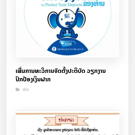
ເພີ່ມການທະວິການຈັດຕັ້ງປະຕິບັດ ວຽກງານ
ປົກປ້ອງເງິນຝາກ
ຂ່າວ