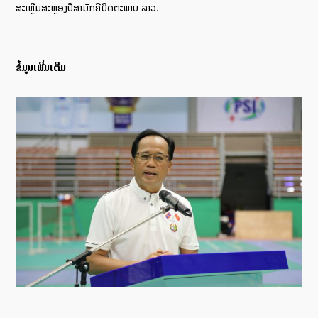
ສະເຫຼີມສະຫຼອງປີສາມັກຄີມິດຕະພາບ ລາວ.
ຂໍ້ມູນເພີ່ມເຕີມ