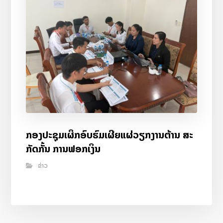
ກອງປະຊຸມເຜິກອົບຮົມເຜີຍແຜ່ວຽກງານຕ້ານ ສະ
ກັດກັ້ນ ການຟອກເງິນ
ຂ່າວ