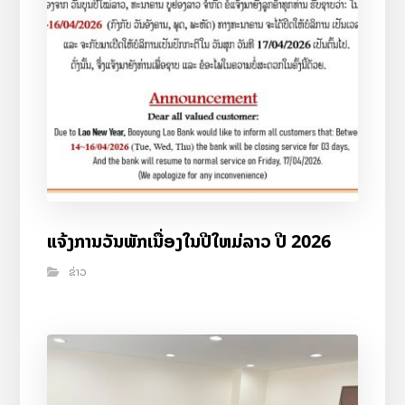
ແຈ້ງການວັນພັກເນື່ອງໃນປີໃຫມ່ລາວ ປີ 2026
ຂ່າວ