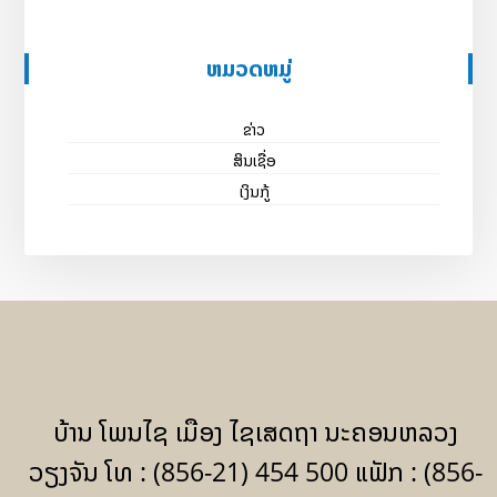
ຫມວດຫມູ່
ຂ່າວ
ສິນເຊື່ອ
ເງິນກູ້
ບ້ານ ໂພນໄຊ ເມືອງ ໄຊເສດຖາ ນະຄອນຫລວງ
ວຽງຈັນ ໂທ : (856-21) 454 500 ແຟັກ : (856-