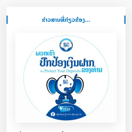
ຂ່າວສານທີ່ກ່ຽວຂ້ອງ...