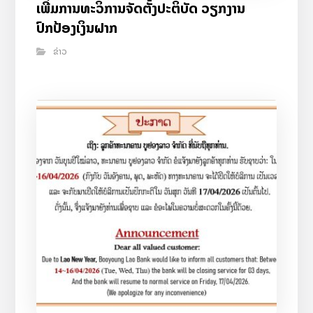
ເພີ່ມການທະວິການຈັດຕັ້ງປະຕິບັດ ວຽກງານ
ປົກປ້ອງເງິນຝາກ
ຂ່າວ