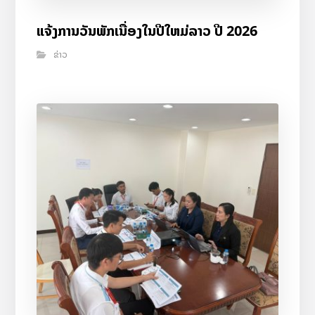
ແຈ້ງການວັນພັກເນື່ອງໃນປີໃຫມ່ລາວ ປີ 2026
ຂ່າວ