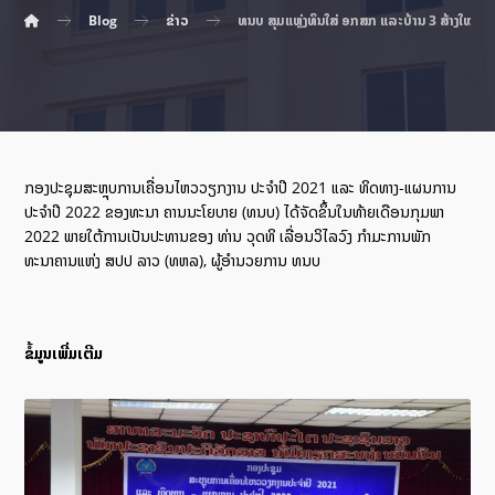
Blog
ຂ່າວ
ທນບ ສຸມແຫຼ່ງທຶນໃສ່ ອກສກ ແລະບ້ານ 3 ສ້າງໃໝ່
ກອງປະຊຸມສະຫຼຸບການເຄື່ອນໄຫວວຽກງານ ປະຈຳປີ 2021 ແລະ ທິດທາງ-ແຜນການ
ປະຈຳປີ 2022 ຂອງທະນາ ຄານນະໂຍບາຍ (ທນບ) ໄດ້ຈັດຂຶ້ນໃນທ້າຍເດືອນກຸມພາ
2022 ພາຍໃຕ້ການເປັນປະທານຂອງ ທ່ານ ວຸດທິ ເລື່ອນວິໄລວົງ ກໍາມະການພັກ
ທະນາຄານແຫ່ງ ສປປ ລາວ (ທຫລ), ຜູ້ອຳນວຍການ ທນບ
ຂໍ້ມູນເພີ່ມເຕີມ