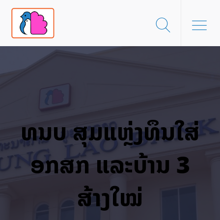
ທນບ ສຸມແຫຼ່ງທຶນໃສ່
ອກສກ ແລະບ້ານ 3
ສ້າງໃໝ່