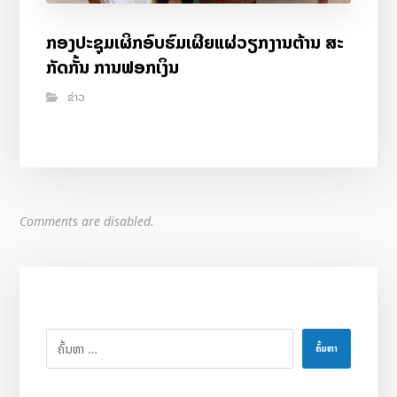
ກອງປະຊຸມເຜິກອົບຮົມເຜີຍແຜ່ວຽກງານຕ້ານ ສະ
ກັດກັ້ນ ການຟອກເງິນ
ຂ່າວ
Comments are disabled.
ຄົ້ນຫາ