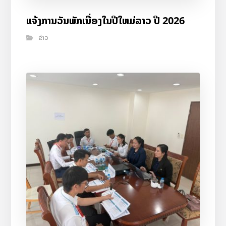
ແຈ້ງການວັນພັກເນື່ອງໃນປີໃຫມ່ລາວ ປີ 2026
ຂ່າວ