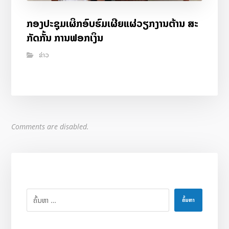
ກອງປະຊຸມເຜິກອົບຮົມເຜີຍແຜ່ວຽກງານຕ້ານ ສະ
ກັດກັ້ນ ການຟອກເງິນ
ຂ່າວ
Comments are disabled.
ຄົ້ນຫາ