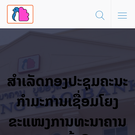
ສຳເລັດກອງປະຊຸມຄະນະ
ກໍາມະການເຊື່ອມໂຍງ
ຂະແໜງການທະນາຄານ