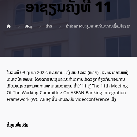
ອາຊຽນຄັ້ງທີ 11
Blog
ຂ່າວ
ສຳເລັດກອງປະຊຸມຄະນະກໍາມະການເຊື່ອມໂຍງ ຂະແໜ
ໃນວັນທີ 09 ກຸມພາ 2022, ທະນາຄານແຫ່ງ ສປປ ລາວ (ທຫລ) ແລະ ທະນາຄານແຫ່ງ
ປະເທດໄທ (ທປທ) ໄດ້ຈັດກອງປະຊຸມຄະນະກໍາມະການເຮັດວຽກກ່ຽວກັບກອບການ
ເຊື່ອມໂຍງຂອງຂະແໜງການທະນາຄານອາຊຽນ ຄັ້ງທີ 11 ຫຼື The 11th Meeting
Of The Working Committee On ASEAN Banking Integration
Framework (WC-ABIF)’ ຂຶ້ນ ຜ່ານລະບົບ videoconference ເຊິ່ງ
ຂໍ້ມູນເພີ່ມເຕີມ