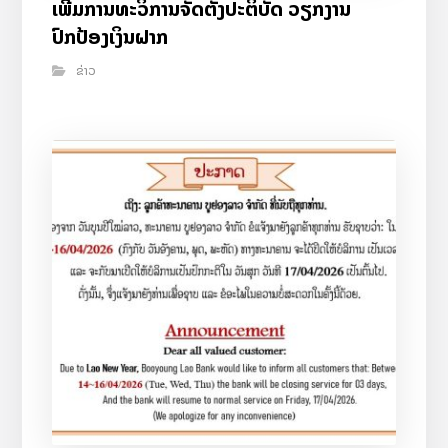
ເພີ່ມການທະວິການຈັດຕັ້ງປະຕິບັດ ວຽກງານ
ປົກປ້ອງເງິນຝາກ
ຂ່າວ