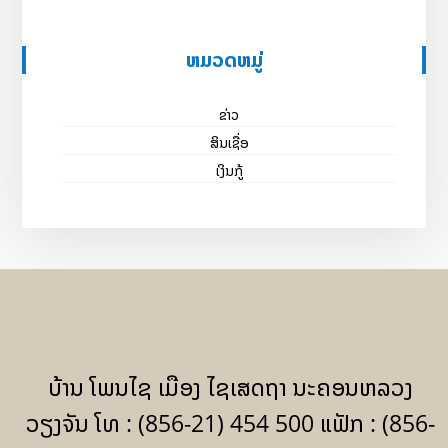
ຫມວດຫມູ່
ຂ່າວ
ສິນເຊື່ອ
ເງິນກູ້
ບ້ານ ໂພນໄຊ ເມືອງ ໄຊເສດຖາ ນະຄອນຫລວງ
ວຽງຈັນ ໂທ : (856-21) 454 500 ແຟັກ : (856-