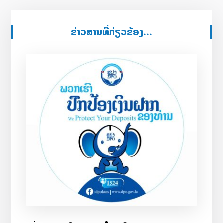
ຂ່າວສານທີ່ກ່ຽວຂ້ອງ...