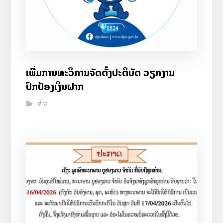
ເພີ່ມການທະວິການຈັດຕັ້ງປະຕິບັດ ວຽກງານ
ປົກປ້ອງເງິນຝາກ
ຂ່າວ