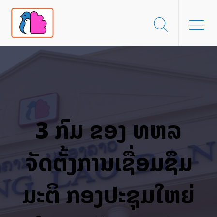
3 ກົມ ຂອງ ທຫລ
ຈັດຕັ້ງການເຊື່ອມຊຶມ
ມະຕິ ກອງປະຊຸມໃຫຍ່