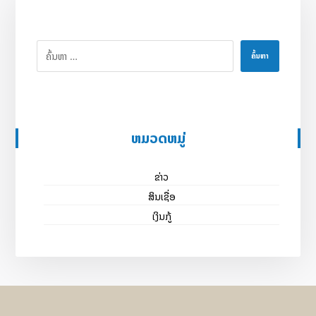
ຄົ້ນຫາ
ຫມວດຫມູ່
ຂ່າວ
ສິນເຊື່ອ
ເງິນກູ້