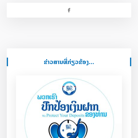
ຂ່າວສານທີ່ກ່ຽວຂ້ອງ...