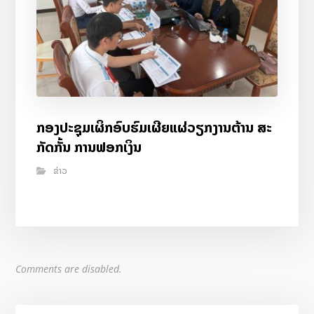
ກອງປະຊຸມເຜິກອົບຮົມເຜີຍແຜ່ວຽກງານຕ້ານ ສະ
ກັດກັ້ນ ການຟອກເງິນ
ຂ່າວ
Comments are disabled.