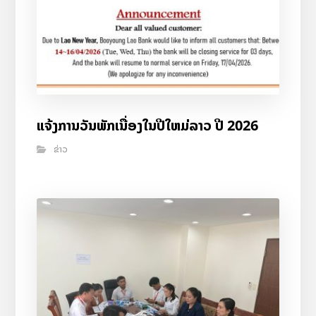
ແຈ້ງການວັນພັກເນື່ອງໃນປີໃຫມ່ລາວ ປີ 2026
ຂ່າວ