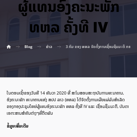
ຜູ້ແທນອົງຄະນະພັກ
ທຫລ ຄັ້ງທີ IV
Blog
ຂ່າວ
3 ກົມ ຂອງ ທຫລ ຈັດຕັ້ງການເຊື່ອມຊຶມມະຕິ ກອງປະຊ
ໃນຕອນເຊົ້າຂອງວັນທີ 14 ທັນວາ 2020 ທີ່ ສະໂມສອນສະຖາບັນການທະນາຄານ,
ອົງຄະນະພັກ ທະນາຄານແຫ່ງ ສປປ ລາວ (ທຫລ) ໄດ້ຈັດຕັ້ງການເຜີຍແຜ່ຜົນສຳເລັດ
ຂອງກອງປະຊຸມໃຫຍ່ຜູ້ແທນອົງຄະນະພັກ ທຫລ ຄັ້ງທີ IV ແລະ ເຊື່ອມຊຶມມະຕິ, ບັນດາ
ເອກະສານສຳຄັນຕ່າງໆທີ່ຕິດພັນ
ຂໍ້ມູນເພີ່ມເຕີມ