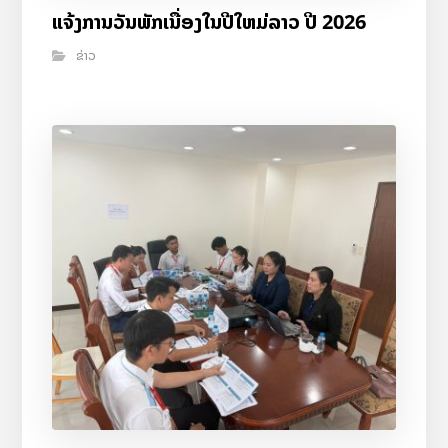
ແຈ້ງການວັນພັກເນື່ອງໃນປີໃຫມ່ລາວ ປີ 2026
ຂ່າວ