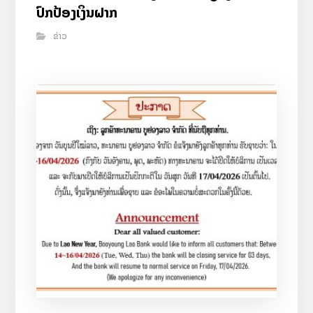
ປົກປ້ອງເງິນຝາກ
ຂ່າວ