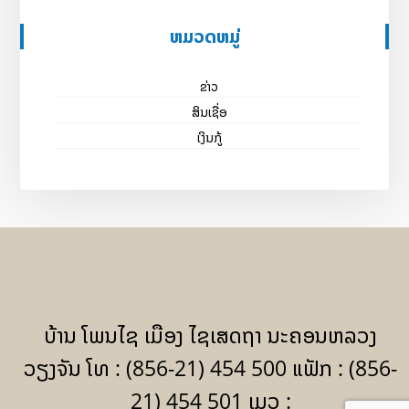
ຫມວດຫມູ່
ຂ່າວ
ສິນເຊື່ອ
ເງິນກູ້
ບ້ານ ໂພນໄຊ ເມືອງ ໄຊເສດຖາ ນະຄອນຫລວງ
ວຽງຈັນ ໂທ : (856-21) 454 500 ແຟັກ : (856-
21) 454 501 ເມວ :