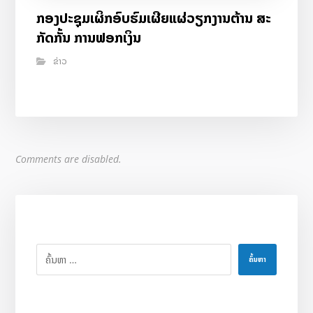
ກອງປະຊຸມເຜິກອົບຮົມເຜີຍແຜ່ວຽກງານຕ້ານ ສະ
ກັດກັ້ນ ການຟອກເງິນ
ຂ່າວ
Comments are disabled.
ຄົ້ນຫາ