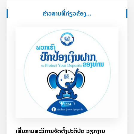
ຂ່າວສານທີ່ກ່ຽວຂ້ອງ...
ເພີ່ມການທະວິການຈັດຕັ້ງປະຕິບັດ ວຽກງານ