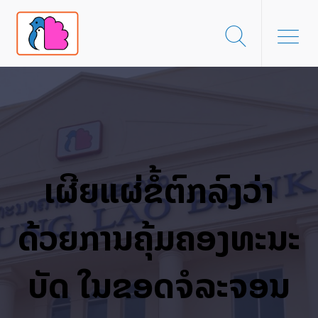
ເຜີຍແຜ່ຂໍ້ຕົກລົງວ່າ
ດ້ວຍການຄຸ້ມຄອງທະນະ
ບັດ ໃນຂອດຈໍລະຈອນ