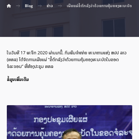
Blog
ຂ່າວ
ເຜີຍແຜ່ຂໍ້ຕົກລົງວ່າດ້ວຍການຄຸ້ມຄອງທະນະບັດ ໃ
ໃນວັນທີ 17 ພະຈິກ 2020 ຜ່ານມານີ້, ກົມພິມຈຳໜ່າຍ ທະນາຄານແຫ່ງ ສປປ ລາວ
(ທຫລ) ໄດ້ຈັດການເຜີຍແຜ່ “ຂໍ້ຕົກລົງວ່າດ້ວຍການຄຸ້ມຄອງທະນະບັດໃນຂອດ
ຈໍລະຈອນ” ທີ່ຫ້ອງປະຊຸມ ທຫລ
ຂໍ້ມູນເພີ່ມເຕີມ