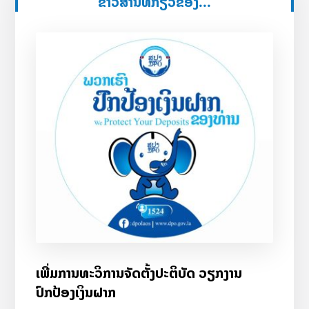
ຂ່າວສານທີ່ກ່ຽວຂ້ອງ...
ເພີ່ມການທະວິການຈັດຕັ້ງປະຕິບັດ ວຽກງານ
ປົກປ້ອງເງິນຝາກ