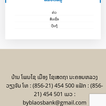
ຂ່າວ
ສິນເຊື່ອ
ເງິນກູ້
ບ້ານ ໂພນໄຊ ເມືອງ ໄຊເສດຖາ ນະຄອນຫລວງ
ວຽງຈັນ ໂທ : (856-21) 454 500 ແຟັກ : (856-
21) 454 501 ເມວ :
byblaosbank@gmail.com