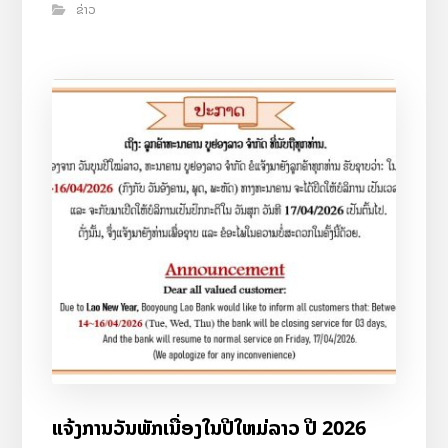
ຂ່າວ
ແຈ້ງການວັນພັກເນື່ອງໃນປີໃຫມ່ລາວ ປີ 2026