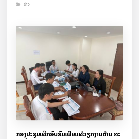
ຂ່າວ
ກອງປະຊຸມເຜິກອົບຮົມເຜີຍແຜ່ວຽກງານຕ້ານ ສະ