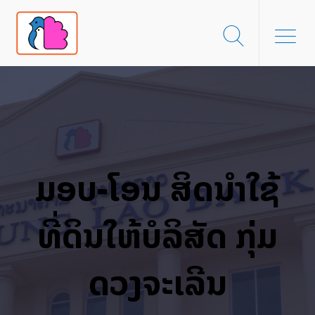
ມອບ-ໂອນ ສິດນໍາໃຊ້
ທີ່ດິນໃຫ້ບໍລິສັດ ກຸ່ມ
ດວງຈະເລີນ