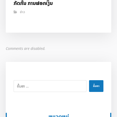
ກັດກັ້ນ ການຟອກເງິນ
ຂ່າວ
Comments are disabled.
ຄົ້ນຫາ
ຫມວດຫມູ່