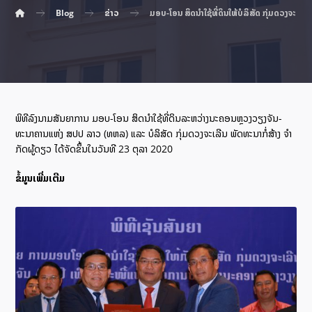
Blog
ຂ່າວ
ມອບ-ໂອນ ສິດນໍາໃຊ້ທີ່ດິນໃຫ້ບໍລິສັດ ກຸ່ມດວງຈະເລີນ
ພິທີລົງນາມສັນຍາການ ມອບ-ໂອນ ສິດນໍາໃຊ້ທີ່ດິນລະຫວ່າງນະຄອນຫຼວງວຽງຈັນ-
ທະນາຄານແຫ່ງ ສປປ ລາວ (ທຫລ) ແລະ ບໍລິສັດ ກຸ່ມດວງຈະເລີນ ພັດທະນາກໍ່ສ້າງ ຈໍາ
ກັດຜູ້ດຽວ ໄດ້ຈັດຂຶ້ນໃນວັນທີ 23 ຕຸລາ 2020
ຂໍ້ມູນເພີ່ມເຕີມ