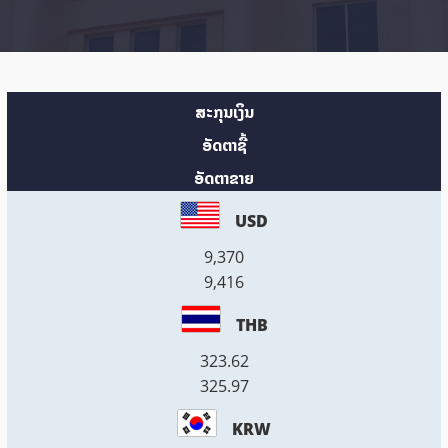
ສະກຸນເງິນ
ອັດຕາຊື້
ອັດຕາຂາຍ
USD
9,370
9,416
THB
323.62
325.97
KRW