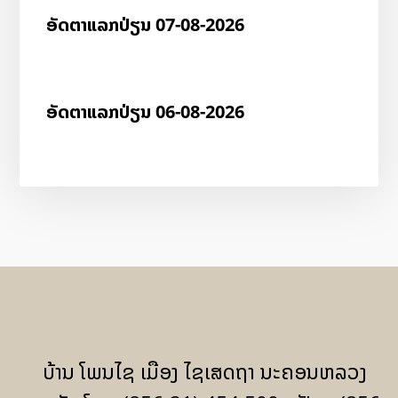
ອັດ​ຕາ​ແລກ​ປ່ຽນ 07-08-2026
ອັດ​ຕາ​ແລກ​ປ່ຽນ 06-08-2026
ບ້ານ ໂພນໄຊ ເມືອງ ໄຊເສດຖາ ນະຄອນຫລວງ