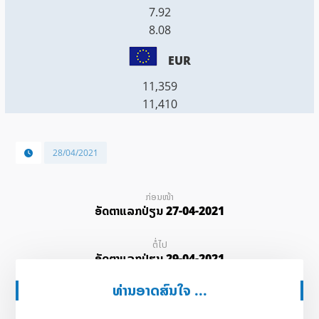
7.92
8.08
EUR
11,359
11,410
28/04/2021
ກ່ອນໜ້າ
ອັດ​ຕາ​ແລກ​ປ່ຽນ 27-04-2021
ຕໍ່ໄປ
ອັດ​ຕາ​ແລກ​ປ່ຽນ 29-04-2021
ທ່ານອາດສົນໃຈ ...