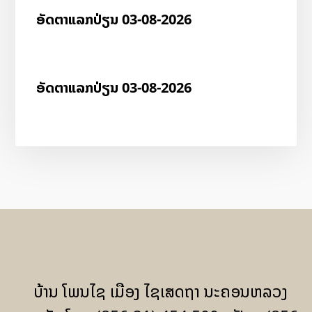
ອັດ​ຕາ​ແລກ​ປ່ຽນ 03-08-2026
ອັດ​ຕາ​ແລກ​ປ່ຽນ 03-08-2026
ບ້ານ ໂພນໄຊ ເມືອງ ໄຊເສດຖາ ນະຄອນຫລວງ