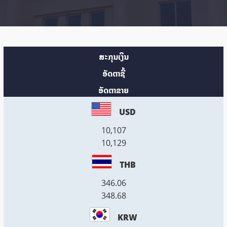
ສະກຸນເງິນ
ອັດຕາຊື້
ອັດຕາຂາຍ
USD
10,107
10,129
THB
346.06
348.68
KRW