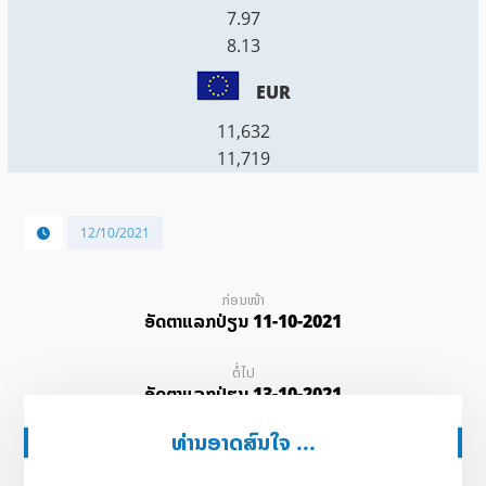
7.97
8.13
EUR
11,632
11,719
12/10/2021
ກ່ອນໜ້າ
ອັດ​ຕາ​ແລກ​ປ່ຽນ 11-10-2021
ຕໍ່ໄປ
ອັດ​ຕາ​ແລກ​ປ່ຽນ 13-10-2021
ທ່ານອາດສົນໃຈ ...