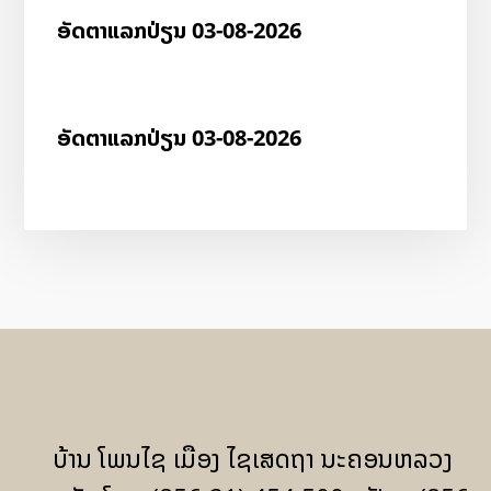
ອັດ​ຕາ​ແລກ​ປ່ຽນ 03-08-2026
ອັດ​ຕາ​ແລກ​ປ່ຽນ 03-08-2026
ບ້ານ ໂພນໄຊ ເມືອງ ໄຊເສດຖາ ນະຄອນຫລວງ