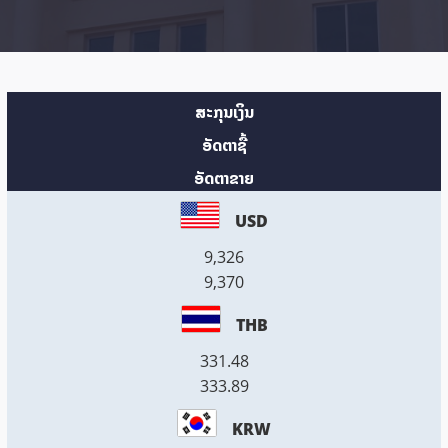
ສະກຸນເງິນ
ອັດຕາຊື້
ອັດຕາຂາຍ
USD
9,326
9,370
THB
331.48
333.89
KRW