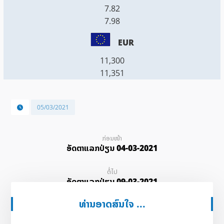
7.82
7.98
EUR
11,300
11,351
05/03/2021
ກ່ອນໜ້າ
ອັດ​ຕາ​ແລກ​ປ່ຽນ 04-03-2021
ຕໍ່ໄປ
ອັດ​ຕາ​ແລກ​ປ່ຽນ 09-03-2021
ທ່ານອາດສົນໃຈ ...