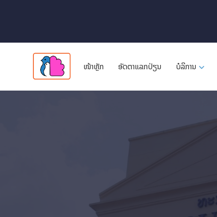
ໜ້າຫຼັກ
ອັດ​ຕາ​ແລກ​ປ່ຽນ
ບໍລິການ