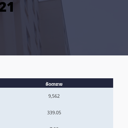
021
ອັດຕາຂາຍ
9,562
339.05