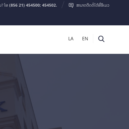
ມ? ໂທ
(856 21) 454500; 454502.
ສາມາດຕິດຕໍ່ໄດ້ທີ່ອີເມວ
LA
EN