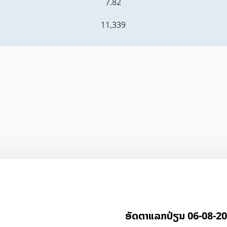
7.82
11,339
ອັດ​ຕາ​ແລກ​ປ່ຽນ 06-08-2