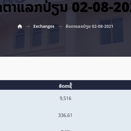
ດ​ຕາ​ແລກ​ປ່ຽນ 02-08-2
Exchanges
ອັດ​ຕາ​ແລກ​ປ່ຽນ 02-08-2021
ອັດຕາຊື້
9,516
336.61