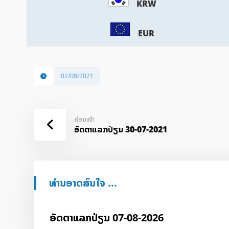
KRW
EUR
02/08/2021
ກ່ອນໜ້າ
ອັດ​ຕາ​ແລກ​ປ່ຽນ 30-07-2021
ທ່ານອາດສົນໃຈ ...
ອັດ​ຕາ​ແລກ​ປ່ຽນ 07-08-2026