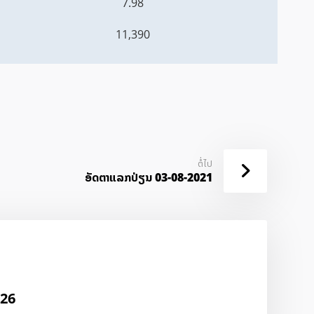
7.98
11,390
ຕໍ່ໄປ
ອັດ​ຕາ​ແລກ​ປ່ຽນ 03-08-2021
026