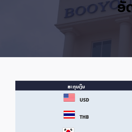
ອັ
ສະກຸນເງິນ
USD
THB