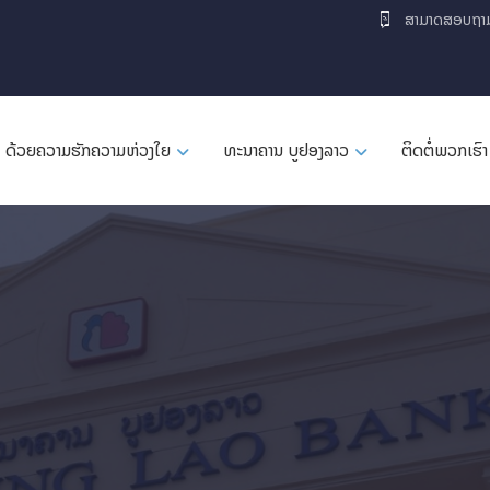
ສາມາດສອບຖາ
ດ້ວຍຄວາມຮັກຄວາມຫ່ວງໃຍ
ທະນາຄານ ບູຢອງລາວ
ຕິດຕໍ່ພວກເຮົາ