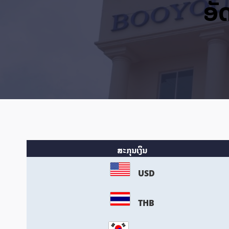
ອັ
ສະກຸນເງິນ
USD
THB