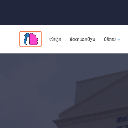
ໜ້າຫຼັກ
ອັດ​ຕາ​ແລກ​ປ່ຽນ
ບໍລິການ