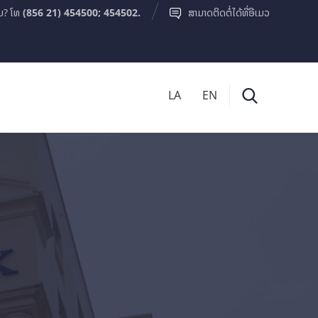
ມ? ໂທ
(856 21) 454500; 454502.
ສາມາດຕິດຕໍ່ໄດ້ທີ່ອີເມວ
LA
EN