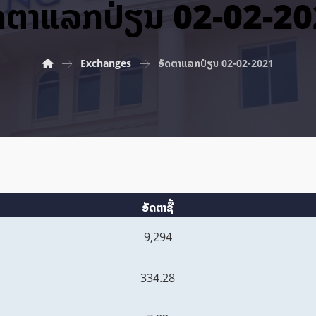
ດ​ຕາ​ແລກ​ປ່ຽນ 02-02-2
Exchanges
ອັດ​ຕາ​ແລກ​ປ່ຽນ 02-02-2021
ອັດຕາຊື້
9,294
334.28