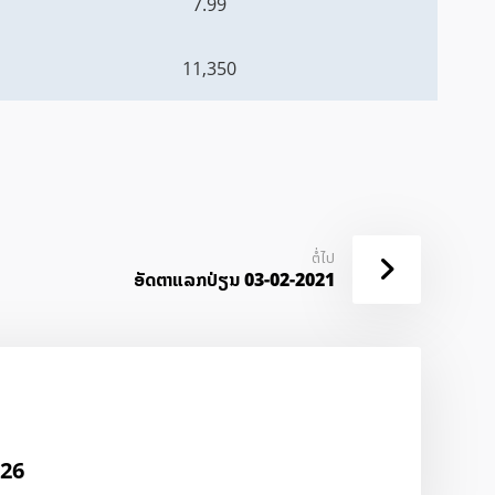
7.99
11,350
ຕໍ່ໄປ
ອັດ​ຕາ​ແລກ​ປ່ຽນ 03-02-2021
026