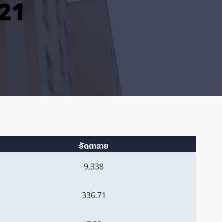
021
ອັດຕາຂາຍ
9,338
336.71