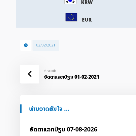
KRW
EUR
02/02/2021
ກ່ອນໜ້າ
ອັດ​ຕາ​ແລກ​ປ່ຽນ 01-02-2021
ທ່ານອາດສົນໃຈ ...
ອັດ​ຕາ​ແລກ​ປ່ຽນ 07-08-2026