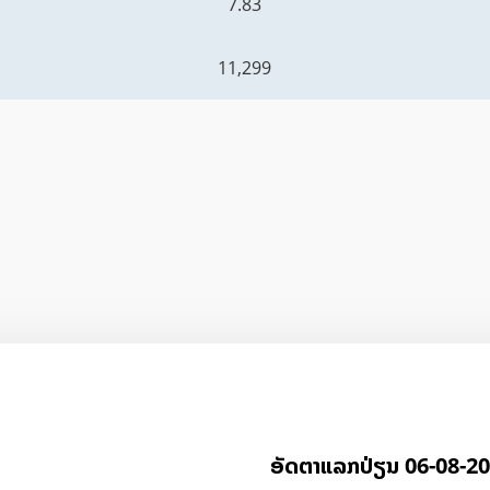
7.83
11,299
ອັດ​ຕາ​ແລກ​ປ່ຽນ 06-08-2