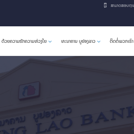
ສາມາດສອບຖາ
ດ້ວຍຄວາມຮັກຄວາມຫ່ວງໃຍ
ທະນາຄານ ບູຢອງລາວ
ຕິດຕໍ່ພວກເຮົາ