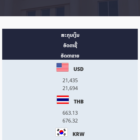
ສະກຸນເງິນ
ອັດຕາຊື້
ອັດຕາຂາຍ
USD
21,435
21,694
THB
663.13
676.32
KRW