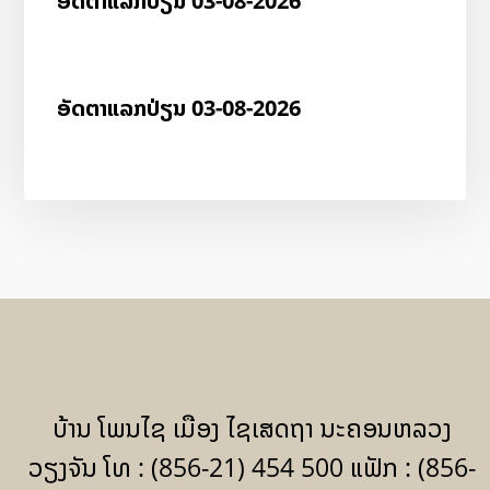
ອັດ​ຕາ​ແລກ​ປ່ຽນ 03-08-2026
ອັດ​ຕາ​ແລກ​ປ່ຽນ 03-08-2026
ບ້ານ ໂພນໄຊ ເມືອງ ໄຊເສດຖາ ນະຄອນຫລວງ
ວຽງຈັນ ໂທ : (856-21) 454 500 ແຟັກ : (856-