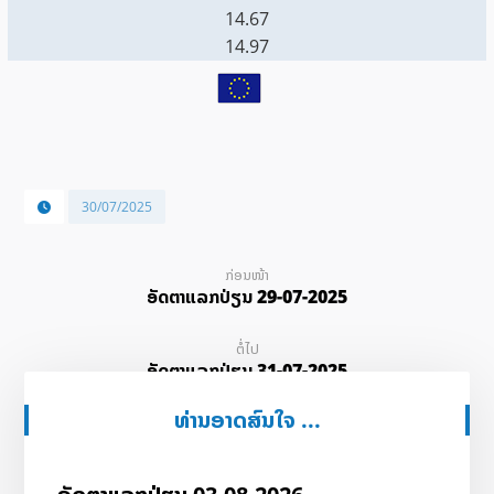
14.67
14.97
30/07/2025
ກ່ອນໜ້າ
ອັດ​ຕາ​ແລກ​ປ່ຽນ 29-07-2025
ຕໍ່ໄປ
ອັດ​ຕາ​ແລກ​ປ່ຽນ 31-07-2025
ທ່ານອາດສົນໃຈ ...