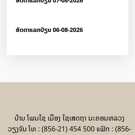
ອັດ​ຕາ​ແລກ​ປ່ຽນ 07-08-2026
ອັດ​ຕາ​ແລກ​ປ່ຽນ 06-08-2026
ບ້ານ ໂພນໄຊ ເມືອງ ໄຊເສດຖາ ນະຄອນຫລວງ
ວຽງຈັນ ໂທ : (856-21) 454 500 ແຟັກ : (856-