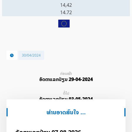
14,42
14.72
30/04/2024
ກ່ອນໜ້າ
ອັດ​ຕາ​ແລກ​ປ່ຽນ 29-04-2024
ຕໍ່ໄປ
ອັດ​ຕາ​ແລກ​ປ່ຽນ 03-05-2024
ທ່ານອາດສົນໃຈ ...