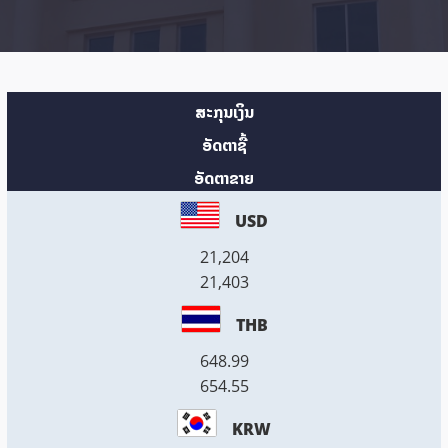
ສະກຸນເງິນ
ອັດຕາຊື້
ອັດຕາຂາຍ
USD
21,204
21,403
THB
648.99
654.55
KRW