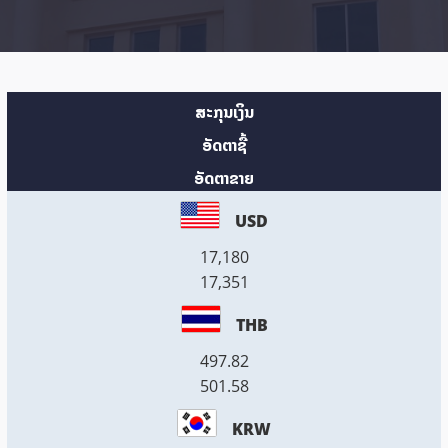
ສະກຸນເງິນ
ອັດຕາຊື້
ອັດຕາຂາຍ
USD
17,180
17,351
THB
497.82
501.58
KRW