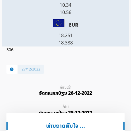
10.34
10.56
EUR
18,251
18,388
306
27/12/2022
ກ່ອນໜ້າ
ອັດ​ຕາ​ແລກ​ປ່ຽນ 26-12-2022
ຕໍ່ໄປ
ອັດ​ຕາ​ແລກ​ປ່ຽນ 28-12-2022
ທ່ານອາດສົນໃຈ ...