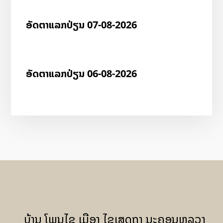
ອັດ​ຕາ​ແລກ​ປ່ຽນ 07-08-2026
ອັດ​ຕາ​ແລກ​ປ່ຽນ 06-08-2026
ບ້ານ ໂພນໄຊ ເມືອງ ໄຊເສດຖາ ນະຄອນຫລວງ