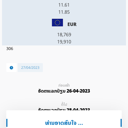
11.61
11.85
EUR
18,769
19,910
306
27/04/2023
ກ່ອນໜ້າ
ອັດ​ຕາ​ແລກ​ປ່ຽນ 26-04-2023
ຕໍ່ໄປ
ອັດ​ຕາ​ແລກ​ປ່ຽນ 28-04-2023
ທ່ານອາດສົນໃຈ ...