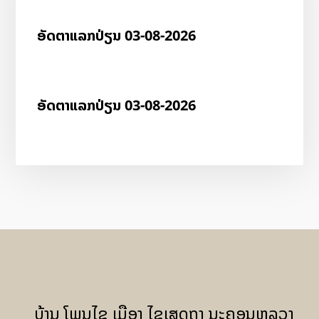
ອັດ​ຕາ​ແລກ​ປ່ຽນ 03-08-2026
ອັດ​ຕາ​ແລກ​ປ່ຽນ 03-08-2026
ບ້ານ ໂພນໄຊ ເມືອງ ໄຊເສດຖາ ນະຄອນຫລວງ