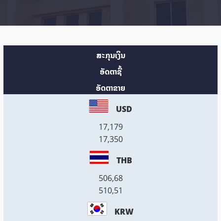
ສະກຸນເງິນ
ອັດຕາຊື້
ອັດຕາຂາຍ
USD
17,179
17,350
THB
506,68
510,51
KRW