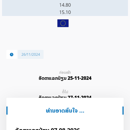
14.80
15.10
26/11/2024
ກ່ອນໜ້າ
ອັດ​ຕາ​ແລກ​ປ່ຽນ 25-11-2024
ຕໍ່ໄປ
ອັດ​ຕາ​ແລກ​ປ່ຽນ 27-11-2024
ທ່ານອາດສົນໃຈ ...