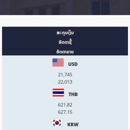
ສະກຸນເງິນ
ອັດຕາຊື້
ອັດຕາຂາຍ
USD
21,745
22,013
THB
621.82
627.15
KRW