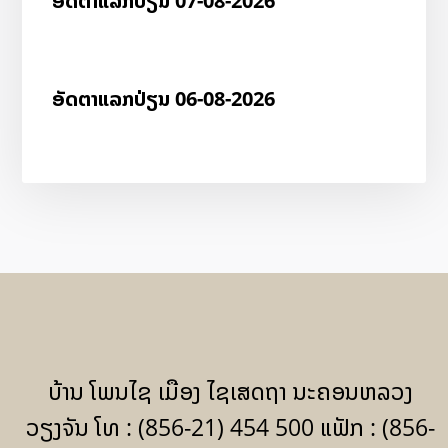
ອັດ​ຕາ​ແລກ​ປ່ຽນ 07-08-2026
ອັດ​ຕາ​ແລກ​ປ່ຽນ 06-08-2026
ບ້ານ ໂພນໄຊ ເມືອງ ໄຊເສດຖາ ນະຄອນຫລວງ
ວຽງຈັນ ໂທ : (856-21) 454 500 ແຟັກ : (856-