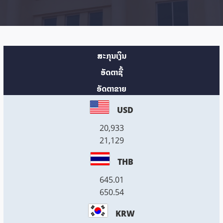
ສະກຸນເງິນ
ອັດຕາຊື້
ອັດຕາຂາຍ
USD
20,933
21,129
THB
645.01
650.54
KRW