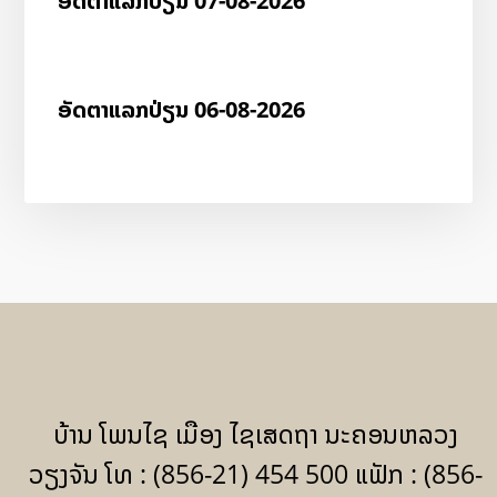
ອັດ​ຕາ​ແລກ​ປ່ຽນ 07-08-2026
ອັດ​ຕາ​ແລກ​ປ່ຽນ 06-08-2026
ບ້ານ ໂພນໄຊ ເມືອງ ໄຊເສດຖາ ນະຄອນຫລວງ
ວຽງຈັນ ໂທ : (856-21) 454 500 ແຟັກ : (856-