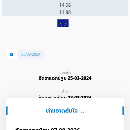
14,58
14.88
26/03/2024
ກ່ອນໜ້າ
ອັດ​ຕາ​ແລກ​ປ່ຽນ 25-03-2024
ຕໍ່ໄປ
ອັດ​ຕາ​ແລກ​ປ່ຽນ 27-03-2024
ທ່ານອາດສົນໃຈ ...