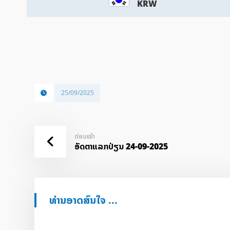
KRW
25/09/2025
ກ່ອນໜ້າ
ອັດ​ຕາ​ແລກ​ປ່ຽນ 24-09-2025
ທ່ານອາດສົນໃຈ ...