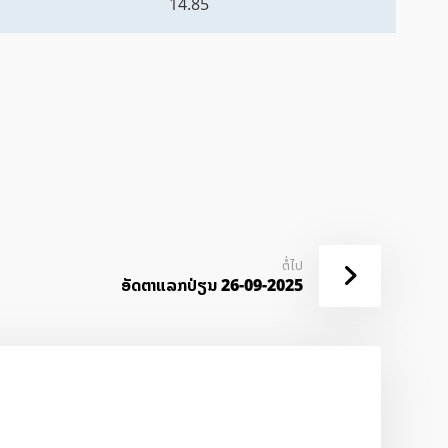
14.85
ຕໍ່ໄປ
ອັດ​ຕາ​ແລກ​ປ່ຽນ 26-09-2025