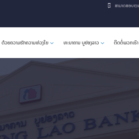
ສາມາດສອບຖາ
ດ້ວຍຄວາມຮັກຄວາມຫ່ວງໃຍ
ທະນາຄານ ບູຢອງລາວ
ຕິດຕໍ່ພວກເຮົາ