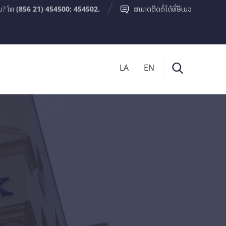
ມ? ໂທ
(856 21) 454500; 454502.
ສາມາດຕິດຕໍ່ໄດ້ທີ່ອີເມວ
LA
EN