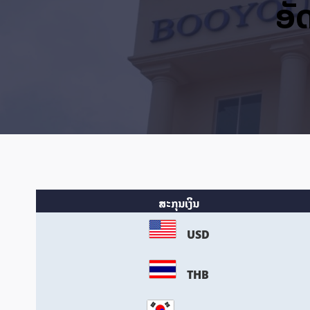
ອັ
ສະກຸນເງິນ
USD
THB