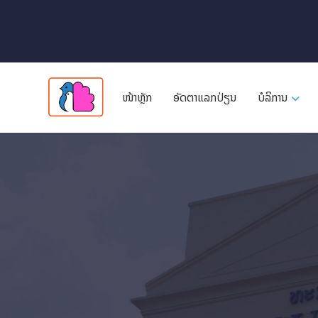
ໜ້າຫຼັກ
ອັດ​ຕາ​ແລກ​ປ່ຽນ
ບໍລິການ