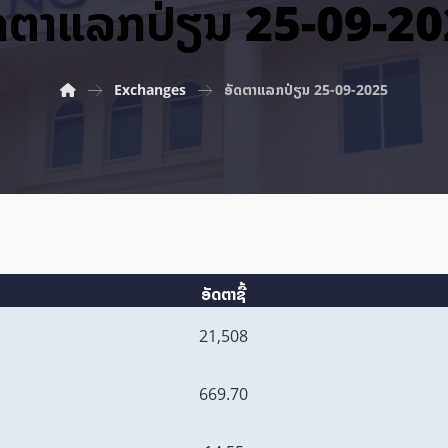
ດ​ຕາ​ແລກ​ປ່ຽນ 25-09-2
Exchanges
ອັດ​ຕາ​ແລກ​ປ່ຽນ 25-09-2025
ອັດຕາຊື້
21,508
669.70