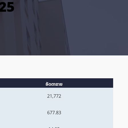
025
ອັດຕາຂາຍ
21,772
677.83