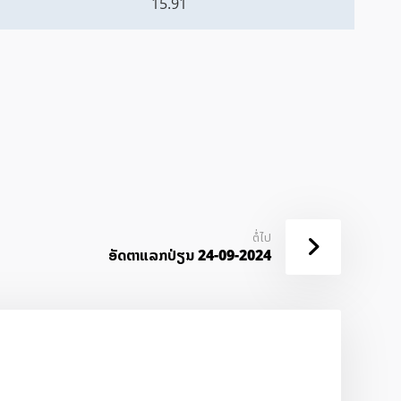
15.91
ຕໍ່ໄປ
ອັດ​ຕາ​ແລກ​ປ່ຽນ 24-09-2024