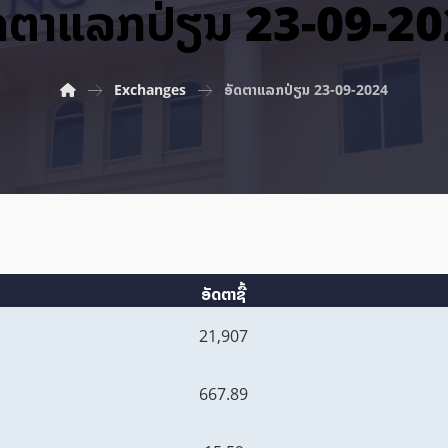
ດ​ຕາ​ແລກ​ປ່ຽນ 23-09-2
Exchanges
ອັດ​ຕາ​ແລກ​ປ່ຽນ 23-09-2024
ອັດຕາຊື້
21,907
667.89