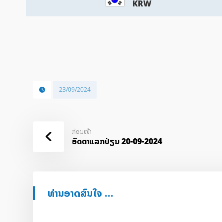
KRW
23/09/2024
ກ່ອນໜ້າ
ອັດ​ຕາ​ແລກ​ປ່ຽນ 20-09-2024
ທ່ານອາດສົນໃຈ ...