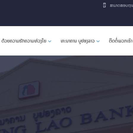
ສາມາດສອບຖາ
ດ້ວຍຄວາມຮັກຄວາມຫ່ວງໃຍ
ທະນາຄານ ບູຢອງລາວ
ຕິດຕໍ່ພວກເຮົາ