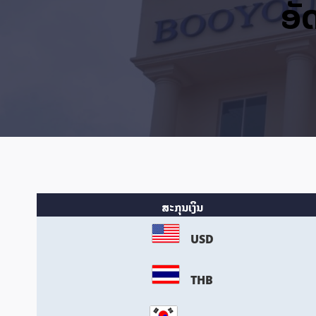
ອັ
ສະກຸນເງິນ
USD
THB