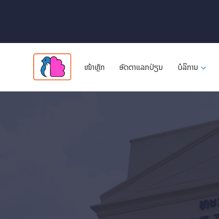
ໜ້າຫຼັກ
ອັດ​ຕາ​ແລກ​ປ່ຽນ
ບໍລິການ