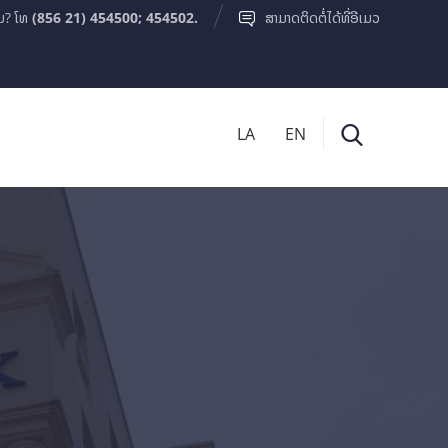
ມ? ໂທ
(856 21) 454500; 454502.
ສາມາດຕິດຕໍ່ໄດ້ທີ່ອີເມວ
LA
EN