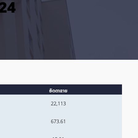
024
ອັດຕາຂາຍ
22,113
673.61