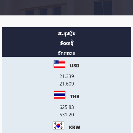
ສະກຸນເງິນ
ອັດຕາຊື້
ອັດຕາຂາຍ
USD
21,339
21,609
THB
625.83
631.20
KRW