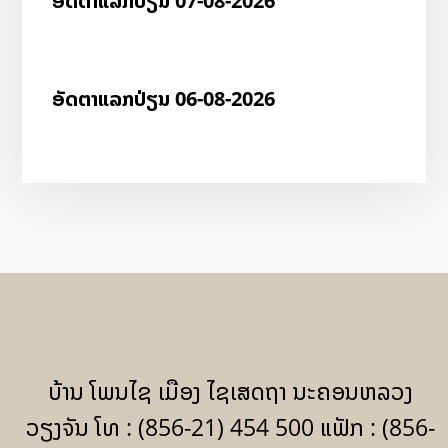
ອັດ​ຕາ​ແລກ​ປ່ຽນ 07-08-2026
ອັດ​ຕາ​ແລກ​ປ່ຽນ 06-08-2026
ບ້ານ ໂພນໄຊ ເມືອງ ໄຊເສດຖາ ນະຄອນຫລວງ
ວຽງຈັນ ໂທ : (856-21) 454 500 ແຟັກ : (856-