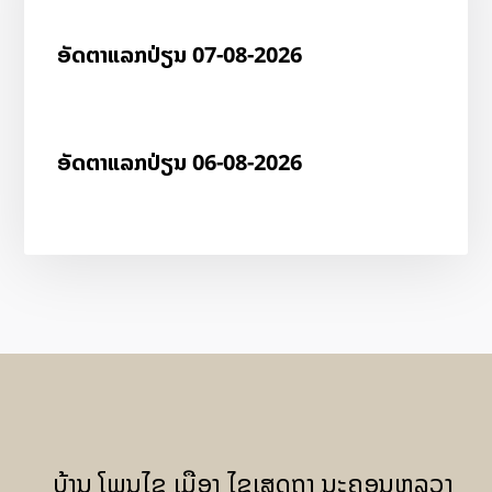
ອັດ​ຕາ​ແລກ​ປ່ຽນ 07-08-2026
ອັດ​ຕາ​ແລກ​ປ່ຽນ 06-08-2026
ບ້ານ ໂພນໄຊ ເມືອງ ໄຊເສດຖາ ນະຄອນຫລວງ