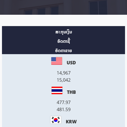
ສະກຸນເງິນ
ອັດຕາຊື້
ອັດຕາຂາຍ
USD
14,967
15,042
THB
477.97
481.59
KRW