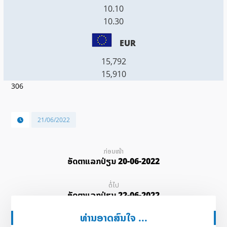
10.10
10.30
EUR
15,792
15,910
306
21/06/2022
ກ່ອນໜ້າ
ອັດ​ຕາ​ແລກ​ປ່ຽນ 20-06-2022
ຕໍ່ໄປ
ອັດ​ຕາ​ແລກ​ປ່ຽນ 22-06-2022
ທ່ານອາດສົນໃຈ ...