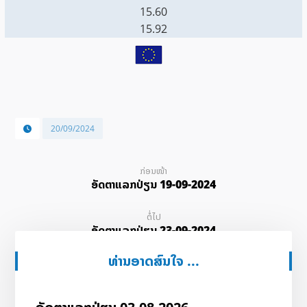
15.60
15.92
20/09/2024
ກ່ອນໜ້າ
ອັດ​ຕາ​ແລກ​ປ່ຽນ 19-09-2024
ຕໍ່ໄປ
ອັດ​ຕາ​ແລກ​ປ່ຽນ 23-09-2024
ທ່ານອາດສົນໃຈ ...