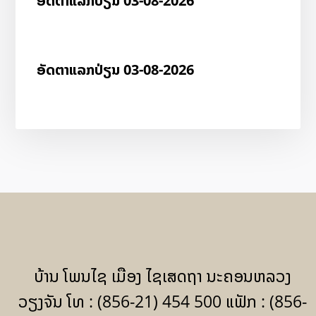
ອັດ​ຕາ​ແລກ​ປ່ຽນ 03-08-2026
ອັດ​ຕາ​ແລກ​ປ່ຽນ 03-08-2026
ບ້ານ ໂພນໄຊ ເມືອງ ໄຊເສດຖາ ນະຄອນຫລວງ
ວຽງຈັນ ໂທ : (856-21) 454 500 ແຟັກ : (856-