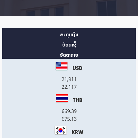
ສະກຸນເງິນ
ອັດຕາຊື້
ອັດຕາຂາຍ
USD
21,911
22,117
THB
669.39
675.13
KRW