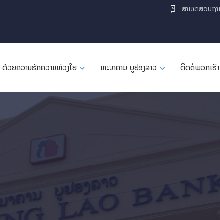
ສາມາດສອບຖາ
ດ້ວຍຄວາມຮັກຄວາມຫ່ວງໃຍ
ທະນາຄານ ບູຢອງລາວ
ຕິດຕໍ່ພວກເຮົາ