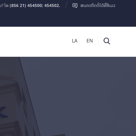
ມ? ໂທ
(856 21) 454500; 454502.
ສາມາດຕິດຕໍ່ໄດ້ທີ່ອີເມວ
LA
EN