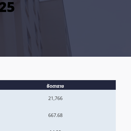
025
ອັດຕາຂາຍ
21,766
667.68