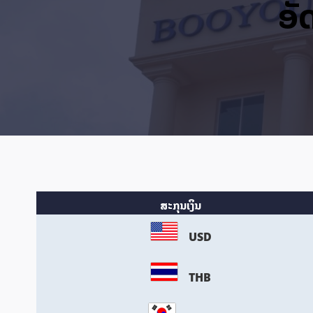
ອັ
ສະກຸນເງິນ
USD
THB