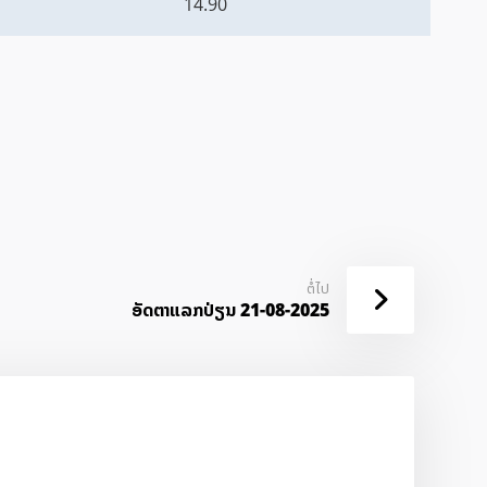
14.90
ຕໍ່ໄປ
ອັດ​ຕາ​ແລກ​ປ່ຽນ 21-08-2025