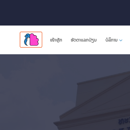
ໜ້າຫຼັກ
ອັດ​ຕາ​ແລກ​ປ່ຽນ
ບໍລິການ