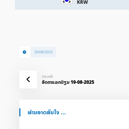
KRW
20/08/2025
ກ່ອນໜ້າ
ອັດ​ຕາ​ແລກ​ປ່ຽນ 19-08-2025
ທ່ານອາດສົນໃຈ ...