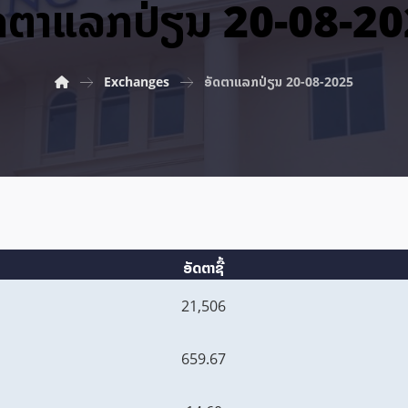
ດ​ຕາ​ແລກ​ປ່ຽນ 20-08-2
Exchanges
ອັດ​ຕາ​ແລກ​ປ່ຽນ 20-08-2025
ອັດຕາຊື້
21,506
659.67