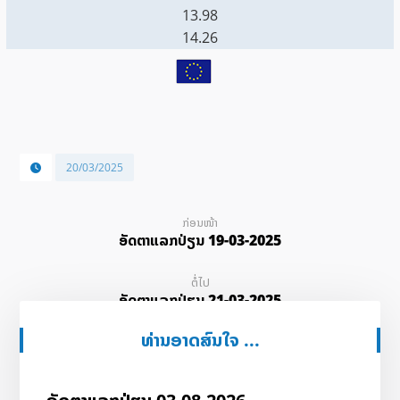
13.98
14.26
20/03/2025
ກ່ອນໜ້າ
ອັດ​ຕາ​ແລກ​ປ່ຽນ 19-03-2025
ຕໍ່ໄປ
ອັດ​ຕາ​ແລກ​ປ່ຽນ 21-03-2025
ທ່ານອາດສົນໃຈ ...