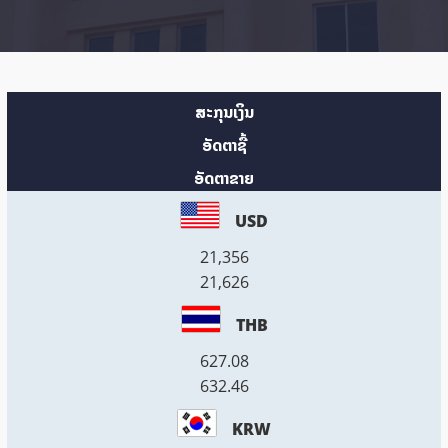
ສະກຸນເງິນ
ອັດຕາຊື້
ອັດຕາຂາຍ
USD
21,356
21,626
THB
627.08
632.46
KRW