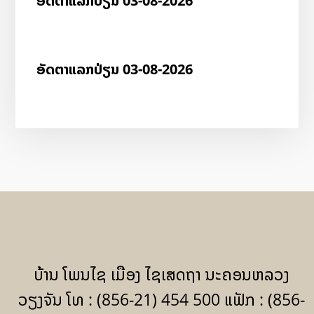
ອັດ​ຕາ​ແລກ​ປ່ຽນ 03-08-2026
ອັດ​ຕາ​ແລກ​ປ່ຽນ 03-08-2026
ບ້ານ ໂພນໄຊ ເມືອງ ໄຊເສດຖາ ນະຄອນຫລວງ
ວຽງຈັນ ໂທ : (856-21) 454 500 ແຟັກ : (856-