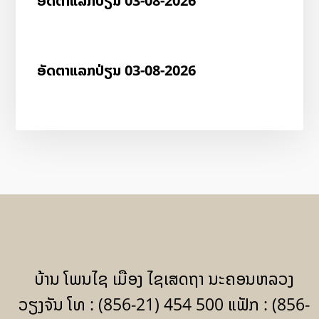
ອັດ​ຕາ​ແລກ​ປ່ຽນ 03-08-2026
ອັດ​ຕາ​ແລກ​ປ່ຽນ 03-08-2026
ບ້ານ ໂພນໄຊ ເມືອງ ໄຊເສດຖາ ນະຄອນຫລວງ
ວຽງຈັນ ໂທ : (856-21) 454 500 ແຟັກ : (856-