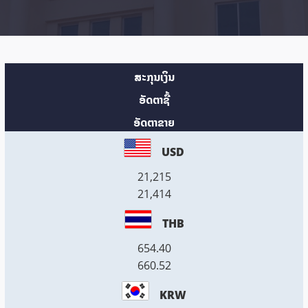
ສະກຸນເງິນ
ອັດຕາຊື້
ອັດຕາຂາຍ
USD
21,215
21,414
THB
654.40
660.52
KRW