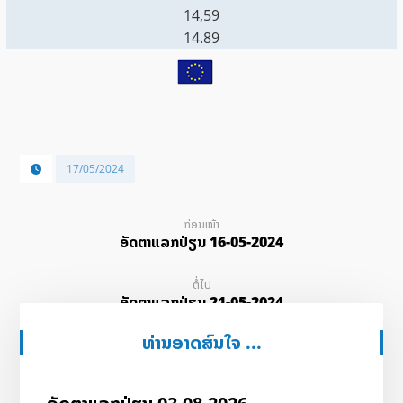
14,59
14.89
17/05/2024
ກ່ອນໜ້າ
ອັດ​ຕາ​ແລກ​ປ່ຽນ 16-05-2024
ຕໍ່ໄປ
ອັດ​ຕາ​ແລກ​ປ່ຽນ 21-05-2024
ທ່ານອາດສົນໃຈ ...