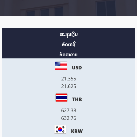
ສະກຸນເງິນ
ອັດຕາຊື້
ອັດຕາຂາຍ
USD
21,355
21,625
THB
627.38
632.76
KRW