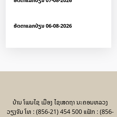
ອັດ​ຕາ​ແລກ​ປ່ຽນ 07-08-2026
ອັດ​ຕາ​ແລກ​ປ່ຽນ 06-08-2026
ບ້ານ ໂພນໄຊ ເມືອງ ໄຊເສດຖາ ນະຄອນຫລວງ
ວຽງຈັນ ໂທ : (856-21) 454 500 ແຟັກ : (856-