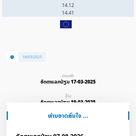
14.12
14.41
18/03/2025
ກ່ອນໜ້າ
ອັດ​ຕາ​ແລກ​ປ່ຽນ 17-03-2025
ຕໍ່ໄປ
ອັດ​ຕາ​ແລກ​ປ່ຽນ 19-03-2025
ທ່ານອາດສົນໃຈ ...