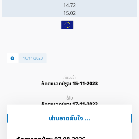
14.72
15.02
16/11/2023
ກ່ອນໜ້າ
ອັດ​ຕາ​ແລກ​ປ່ຽນ 15-11-2023
ຕໍ່ໄປ
ອັດ​ຕາ​ແລກ​ປ່ຽນ 17-11-2023
ທ່ານອາດສົນໃຈ ...