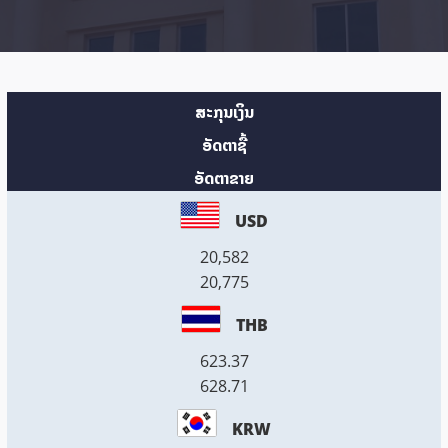
ສະກຸນເງິນ
ອັດຕາຊື້
ອັດຕາຂາຍ
USD
20,582
20,775
THB
623.37
628.71
KRW