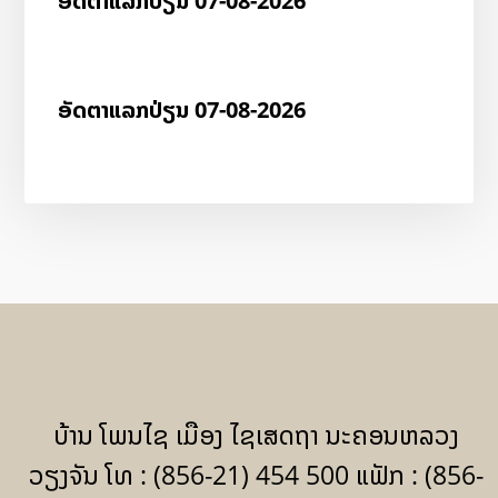
ອັດ​ຕາ​ແລກ​ປ່ຽນ 07-08-2026
ອັດ​ຕາ​ແລກ​ປ່ຽນ 07-08-2026
ບ້ານ ໂພນໄຊ ເມືອງ ໄຊເສດຖາ ນະຄອນຫລວງ
ວຽງຈັນ ໂທ : (856-21) 454 500 ແຟັກ : (856-