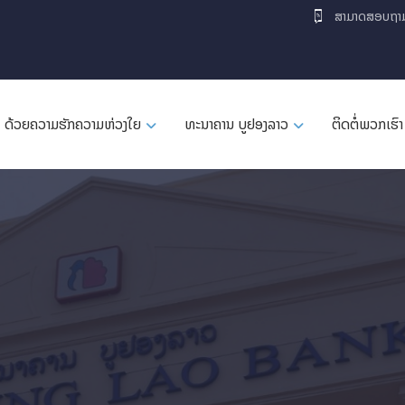
ສາມາດສອບຖາ
ດ້ວຍຄວາມຮັກຄວາມຫ່ວງໃຍ
ທະນາຄານ ບູຢອງລາວ
ຕິດຕໍ່ພວກເຮົາ