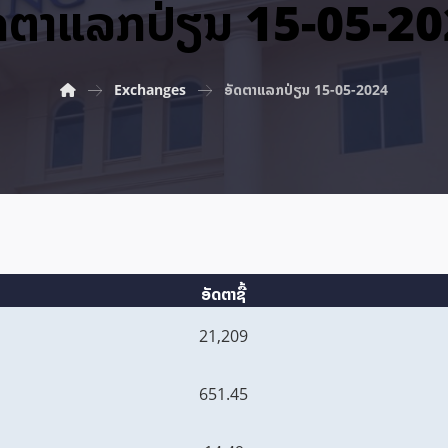
ດ​ຕາ​ແລກ​ປ່ຽນ 15-05-2
Exchanges
ອັດ​ຕາ​ແລກ​ປ່ຽນ 15-05-2024
ອັດຕາຊື້
21,209
651.45