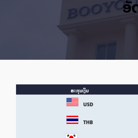
ອັ
ສະກຸນເງິນ
USD
THB