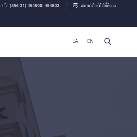
ມ? ໂທ
(856 21) 454500; 454502.
ສາມາດຕິດຕໍ່ໄດ້ທີ່ອີເມວ
LA
EN