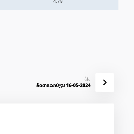
14.79
ຕໍ່ໄປ
ອັດ​ຕາ​ແລກ​ປ່ຽນ 16-05-2024