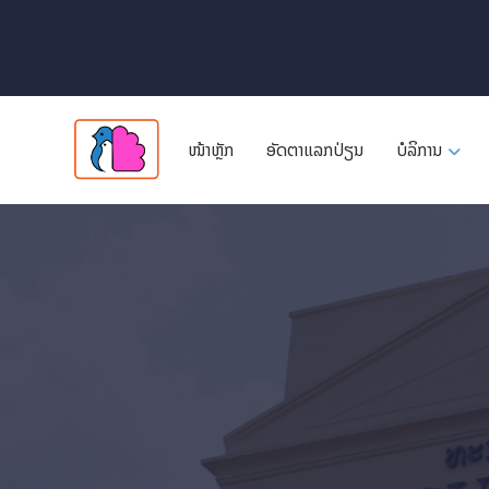
ໜ້າຫຼັກ
ອັດ​ຕາ​ແລກ​ປ່ຽນ
ບໍລິການ