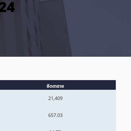
024
ອັດຕາຂາຍ
21,409
657.03