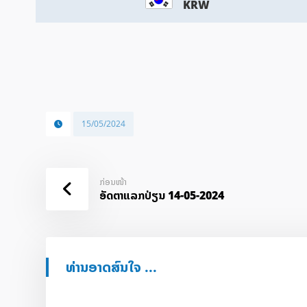
KRW
15/05/2024
ກ່ອນໜ້າ
ອັດ​ຕາ​ແລກ​ປ່ຽນ 14-05-2024
ທ່ານອາດສົນໃຈ ...