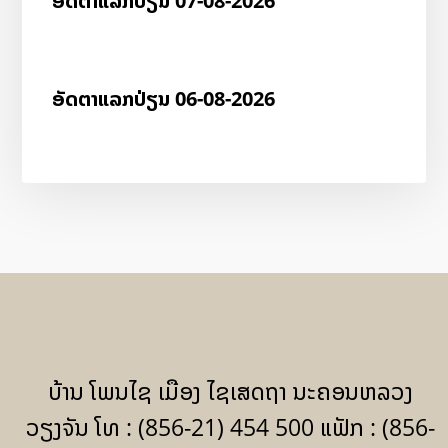
ອັດ​ຕາ​ແລກ​ປ່ຽນ 07-08-2026
ອັດ​ຕາ​ແລກ​ປ່ຽນ 06-08-2026
ບ້ານ ໂພນໄຊ ເມືອງ ໄຊເສດຖາ ນະຄອນຫລວງ
ວຽງຈັນ ໂທ : (856-21) 454 500 ແຟັກ : (856-