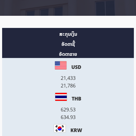
ສະກຸນເງິນ
ອັດຕາຊື້
ອັດຕາຂາຍ
USD
21,433
21,786
THB
629.53
634.93
KRW