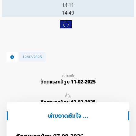
14.11
14.40
12/02/2025
ກ່ອນໜ້າ
ອັດ​ຕາ​ແລກ​ປ່ຽນ 11-02-2025
ຕໍ່ໄປ
ອັດ​ຕາ​ແລກ​ປ່ຽນ 13-02-2025
ທ່ານອາດສົນໃຈ ...