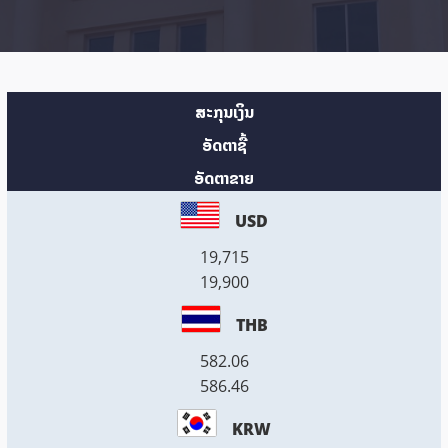
ສະກຸນເງິນ
ອັດຕາຊື້
ອັດຕາຂາຍ
USD
19,715
19,900
THB
582.06
586.46
KRW