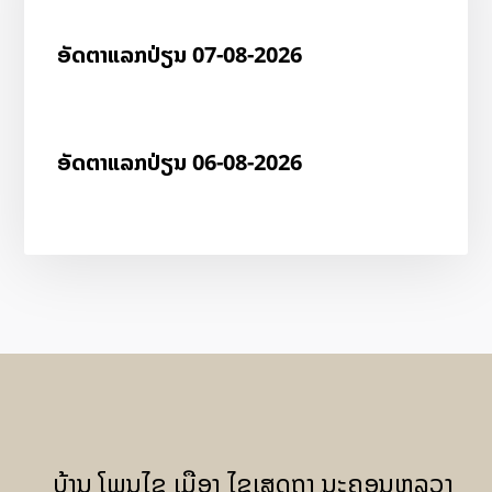
ອັດ​ຕາ​ແລກ​ປ່ຽນ 07-08-2026
ອັດ​ຕາ​ແລກ​ປ່ຽນ 06-08-2026
ບ້ານ ໂພນໄຊ ເມືອງ ໄຊເສດຖາ ນະຄອນຫລວງ