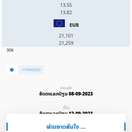
13.55
13.82
EUR
21,101
21,259
306
11/09/2023
ກ່ອນໜ້າ
ອັດ​ຕາ​ແລກ​ປ່ຽນ 08-09-2023
ຕໍ່ໄປ
ອັດ​ຕາ​ແລກ​ປ່ຽນ 12-09-2023
ທ່ານອາດສົນໃຈ ...