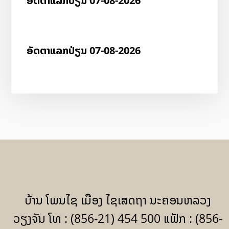
ອັດ​ຕາ​ແລກ​ປ່ຽນ 07-08-2026
ອັດ​ຕາ​ແລກ​ປ່ຽນ 07-08-2026
ບ້ານ ໂພນໄຊ ເມືອງ ໄຊເສດຖາ ນະຄອນຫລວງ
ວຽງຈັນ ໂທ : (856-21) 454 500 ແຟັກ : (856-