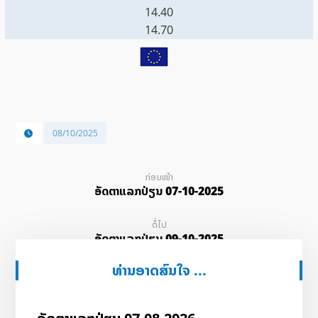
14.40
14.70
08/10/2025
ກ່ອນໜ້າ
ອັດ​ຕາ​ແລກ​ປ່ຽນ 07-10-2025
ຕໍ່ໄປ
ອັດ​ຕາ​ແລກ​ປ່ຽນ 09-10-2025
ທ່ານອາດສົນໃຈ ...