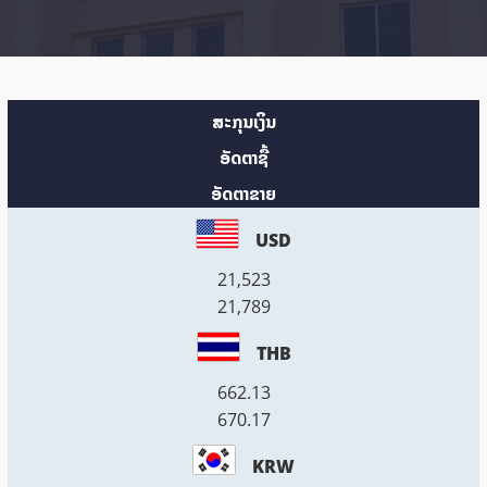
ສະກຸນເງິນ
ອັດຕາຊື້
ອັດຕາຂາຍ
USD
21,523
21,789
THB
662.13
670.17
KRW