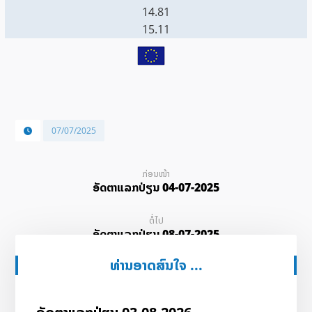
14.81
15.11
07/07/2025
ກ່ອນໜ້າ
ອັດ​ຕາ​ແລກ​ປ່ຽນ 04-07-2025
ຕໍ່ໄປ
ອັດ​ຕາ​ແລກ​ປ່ຽນ 08-07-2025
ທ່ານອາດສົນໃຈ ...