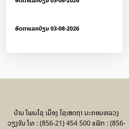
ອັດ​ຕາ​ແລກ​ປ່ຽນ 03-08-2026
ອັດ​ຕາ​ແລກ​ປ່ຽນ 03-08-2026
ບ້ານ ໂພນໄຊ ເມືອງ ໄຊເສດຖາ ນະຄອນຫລວງ
ວຽງຈັນ ໂທ : (856-21) 454 500 ແຟັກ : (856-