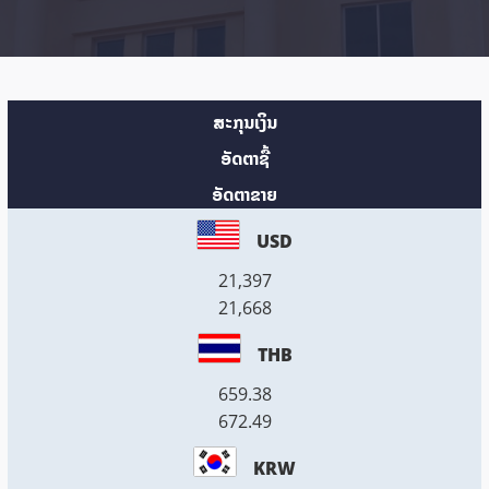
ສະກຸນເງິນ
ອັດຕາຊື້
ອັດຕາຂາຍ
USD
21,397
21,668
THB
659.38
672.49
KRW