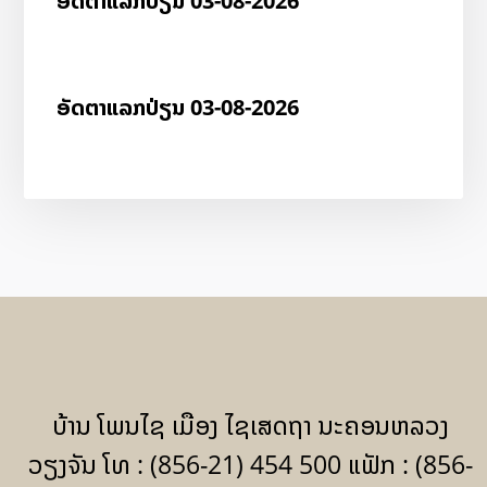
ອັດ​ຕາ​ແລກ​ປ່ຽນ 03-08-2026
ອັດ​ຕາ​ແລກ​ປ່ຽນ 03-08-2026
ບ້ານ ໂພນໄຊ ເມືອງ ໄຊເສດຖາ ນະຄອນຫລວງ
ວຽງຈັນ ໂທ : (856-21) 454 500 ແຟັກ : (856-