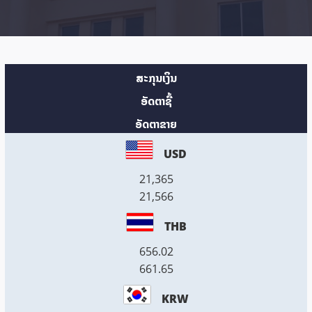
ສະກຸນເງິນ
ອັດຕາຊື້
ອັດຕາຂາຍ
USD
21,365
21,566
THB
656.02
661.65
KRW