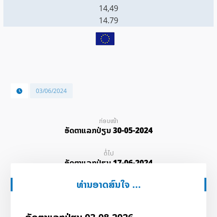
14,49
14.79
03/06/2024
ກ່ອນໜ້າ
ອັດ​ຕາ​ແລກ​ປ່ຽນ 30-05-2024
ຕໍ່ໄປ
ອັດ​ຕາ​ແລກ​ປ່ຽນ 17-06-2024
ທ່ານອາດສົນໃຈ ...