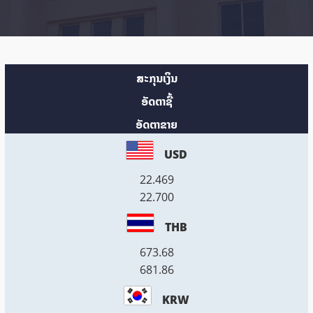
ສະກຸນເງິນ
ອັດຕາຊື້
ອັດຕາຂາຍ
USD
22.469
22.700
THB
673.68
681.86
KRW