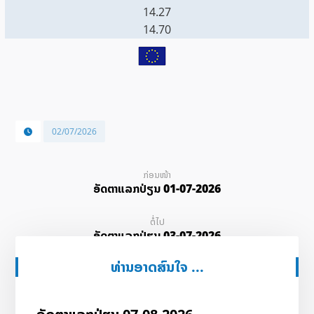
14.27
14.70
02/07/2026
ກ່ອນໜ້າ
ອັດ​ຕາ​ແລກ​ປ່ຽນ 01-07-2026
ຕໍ່ໄປ
ອັດ​ຕາ​ແລກ​ປ່ຽນ 03-07-2026
ທ່ານອາດສົນໃຈ ...