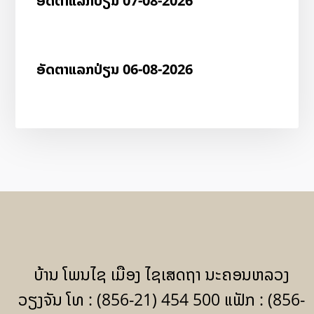
ອັດ​ຕາ​ແລກ​ປ່ຽນ 07-08-2026
ອັດ​ຕາ​ແລກ​ປ່ຽນ 06-08-2026
ບ້ານ ໂພນໄຊ ເມືອງ ໄຊເສດຖາ ນະຄອນຫລວງ
ວຽງຈັນ ໂທ : (856-21) 454 500 ແຟັກ : (856-