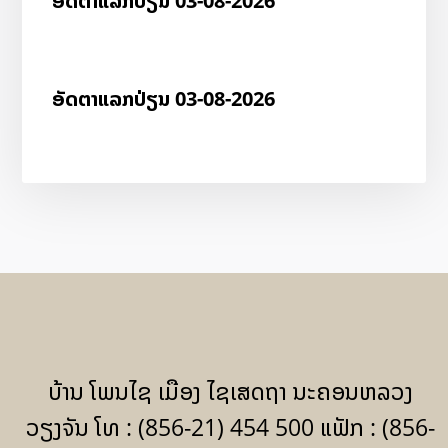
ອັດ​ຕາ​ແລກ​ປ່ຽນ 03-08-2026
ອັດ​ຕາ​ແລກ​ປ່ຽນ 03-08-2026
ບ້ານ ໂພນໄຊ ເມືອງ ໄຊເສດຖາ ນະຄອນຫລວງ
ວຽງຈັນ ໂທ : (856-21) 454 500 ແຟັກ : (856-