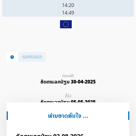
14.20
14.49
02/05/2025
ກ່ອນໜ້າ
ອັດ​ຕາ​ແລກ​ປ່ຽນ 30-04-2025
ຕໍ່ໄປ
ອັດ​ຕາ​ແລກ​ປ່ຽນ 05-05-2025
ທ່ານອາດສົນໃຈ ...