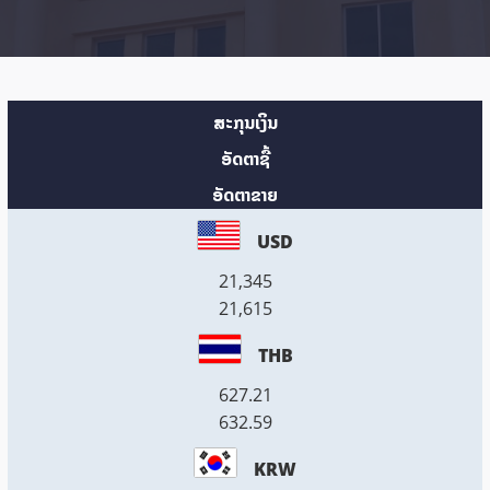
ສະກຸນເງິນ
ອັດຕາຊື້
ອັດຕາຂາຍ
USD
21,345
21,615
THB
627.21
632.59
KRW