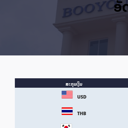
ອັ
ສະກຸນເງິນ
USD
THB