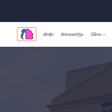
ໜ້າຫຼັກ
ອັດ​ຕາ​ແລກ​ປ່ຽນ
ບໍລິການ