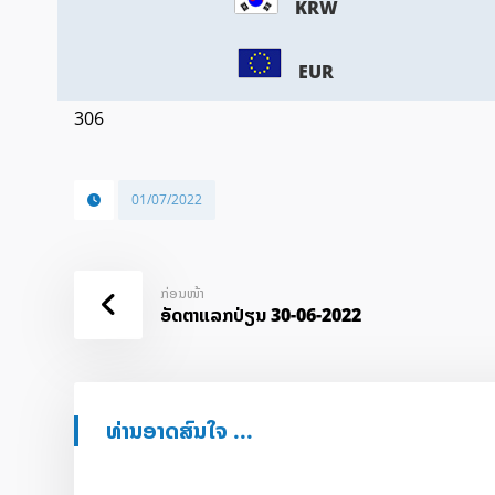
KRW
EUR
306
01/07/2022
ກ່ອນໜ້າ
ອັດ​ຕາ​ແລກ​ປ່ຽນ 30-06-2022
ທ່ານອາດສົນໃຈ ...