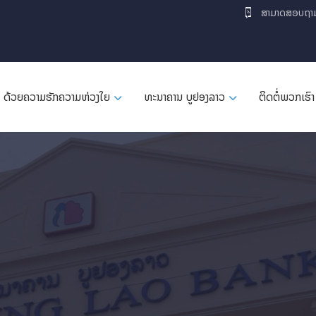
ສາມາດສອບຖາ
ດ້ວຍຄວາມຮັກຄວາມຫ່ວງໃຍ
ທະນາຄານ ບູຢອງລາວ
ຕິດຕໍ່ພວກເຮົາ