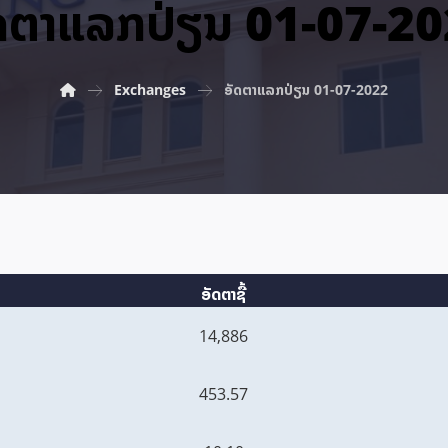
ດ​ຕາ​ແລກ​ປ່ຽນ 01-07-2
Exchanges
ອັດ​ຕາ​ແລກ​ປ່ຽນ 01-07-2022
ອັດຕາຊື້
14,886
453.57