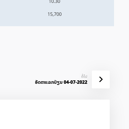
10.30
15,700
ຕໍ່ໄປ
ອັດ​ຕາ​ແລກ​ປ່ຽນ 04-07-2022