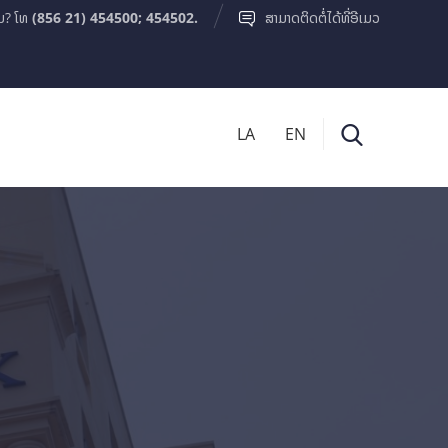
ມ? ໂທ
(856 21) 454500; 454502.
ສາມາດຕິດຕໍ່ໄດ້ທີ່ອີເມວ
LA
EN