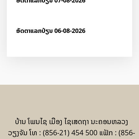
ອັດ​ຕາ​ແລກ​ປ່ຽນ 07-08-2026
ອັດ​ຕາ​ແລກ​ປ່ຽນ 06-08-2026
ບ້ານ ໂພນໄຊ ເມືອງ ໄຊເສດຖາ ນະຄອນຫລວງ
ວຽງຈັນ ໂທ : (856-21) 454 500 ແຟັກ : (856-